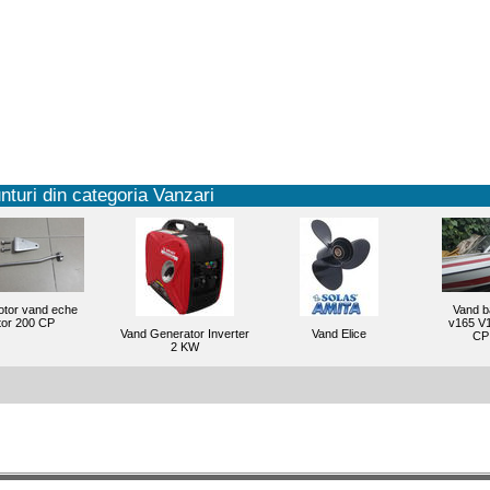
nturi din categoria Vanzari
otor vand eche
Vand b
or 200 CP
v165 V1
Vand Generator Inverter
Vand Elice
CP 
2 KW