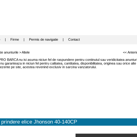
e
|
Firme
|
Permis de navigatie
|
Contact
te anunturile
>
Altele
<< Anteri
RO BARCA nu isi asuma niciun fel de raspundere pentru continutul sau veridicitatea anunturil
garanteaza in niciun fel pentru calitatea, cantitatea, disponibilitatea, originea sau orice alte
ezente pe site, acestea revenind exclusiv in sarcina vanzatorului.
 prindere elice Jhonson 40-140CP