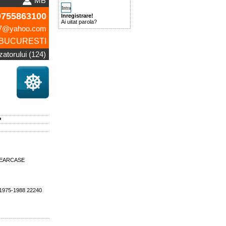
MB
755863100
Inregistrare!
Ai uitat parola?
987@yahoo.com
BUCURESTI
izatorului (124)
P
 GEARCASE
 1975-1988 22240