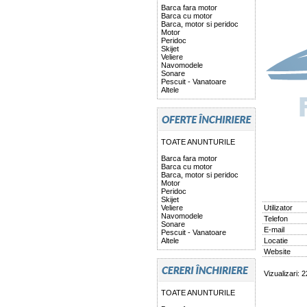
Barca fara motor
Barca cu motor
Barca, motor si peridoc
Motor
Peridoc
Skijet
Veliere
Navomodele
Sonare
Pescuit - Vanatoare
Altele
TOATE ANUNTURILE
Barca fara motor
Barca cu motor
Barca, motor si peridoc
Motor
Peridoc
Skijet
Veliere
Utilizator
Navomodele
Telefon
Sonare
E-mail
Pescuit - Vanatoare
Altele
Locatie
Website
Vizualizari: 
TOATE ANUNTURILE