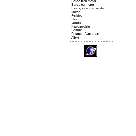
Barca fara motor
Barca cu motor
Barca, motor si peridoc
Motor
Peridoc
Skijet
Veliere
Navomodele
Sonare
Pescuit - Vanatoare
Altele