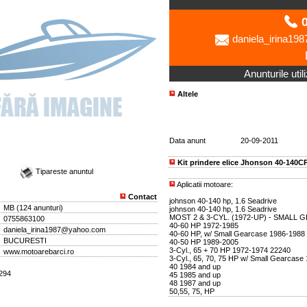
0
daniela_irina1
Anunturile util
Altele
Data anunt
20-09-2011
Kit prindere elice Jhonson 40-140C
Tipareste anuntul
Aplicatii motoare:
Contact
johnson 40-140 hp, 1.6 Seadrive
MB
(
124 anunturi
)
johnson 40-140 hp, 1.6 Seadrive
MOST 2 & 3-CYL. (1972-UP) - SMALL
0755863100
40-60 HP 1972-1985
daniela_irina1987@yahoo.com
40-60 HP, w/ Small Gearcase 1986-1988
BUCURESTI
40-50 HP 1989-2005
3-Cyl., 65 + 70 HP 1972-1974 22240
www.motoarebarci.ro
3-Cyl., 65, 70, 75 HP w/ Small Gearcase
40 1984 and up
2294
45 1985 and up
48 1987 and up
50,55, 75, HP