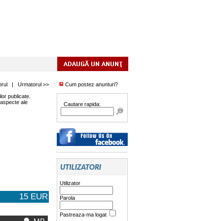
orul
|
Urmatorul >>
Cum postez anunturi?
or publicate.
 aspecte ale
Cautare rapida:
Utilizator
15 EUR
Parola
Pastreaza-ma logat