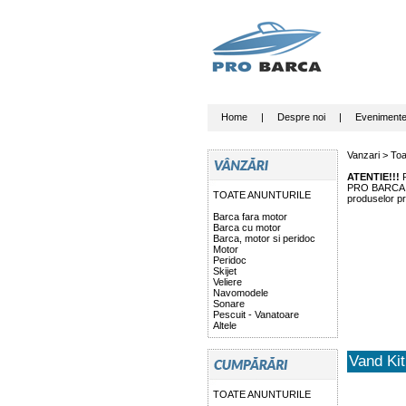
Home
|
Despre noi
|
Eveniment
Vanzari >
Toa
ATENTIE!!!
P
PRO BARCA nu 
TOATE ANUNTURILE
produselor pr
Barca fara motor
Barca cu motor
Barca, motor si peridoc
Motor
Peridoc
Skijet
Veliere
Navomodele
Sonare
Pescuit - Vanatoare
Altele
Vand Kit
TOATE ANUNTURILE