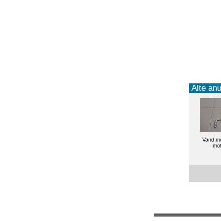
Alte anu
Vand m
mot