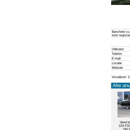
Banchete cu 
este negociab
Utilizator
Telefon
E-mail
Locatie
Website
Vizualizari: 
Alte anu
Vand b
224 FSX
240 