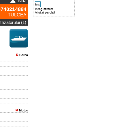
Turbi
740214884
Inregistrare!
Ai uitat parola?
TULCEA
ilizatorului (1)
Barca
Motor