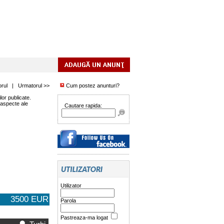
orul
|
Urmatorul >>
Cum postez anunturi?
or publicate.
 aspecte ale
Cautare rapida:
Utilizator
3500 EUR
Parola
Pastreaza-ma logat