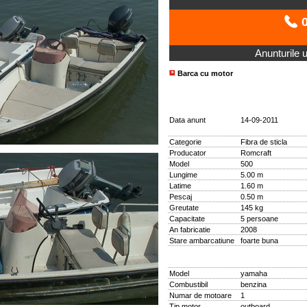
0
Anunturile ut
Barca cu motor
Data anunt
14-09-2011
Categorie
Fibra de sticla
Producator
Romcraft
Model
500
Lungime
5.00 m
Latime
1.60 m
Pescaj
0.50 m
Greutate
145 kg
Capacitate
5 persoane
An fabricatie
2008
Stare ambarcatiune
foarte buna
Model
yamaha
Combustibil
benzina
Numar de motoare
1
Tip motor
outboard