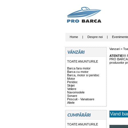
Home
|
Despre noi
|
Eveniment
Vanzari >
Toa
ATENTIE!!!
P
PRO BARCA nu 
TOATE ANUNTURILE
produselor pr
Barca fara motor
Barca cu motor
Barca, motor si peridoc
Motor
Peridoc
Skijet
Veliere
Navomodele
Sonare
Pescuit - Vanatoare
Altele
Vand ba
TOATE ANUNTURILE