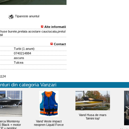
Tipareste anuntul
Alte informatii
huse burete,prelata acostare cauciucata,pretul
il
Contact
Turbi
(
1 anunt
)
0740214884
ascuns
Tulcea
11124
nturi din categoria Vanzari
Vand Husa de mars
'bimini top'
arca Monterey
Vand Veste impact
 Black + motor
neopren Liquid Force
CP + peridoc