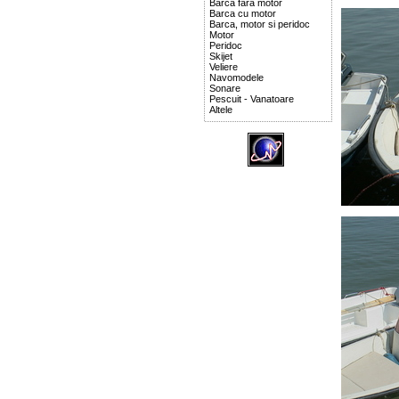
Barca fara motor
Barca cu motor
Barca, motor si peridoc
Motor
Peridoc
Skijet
Veliere
Navomodele
Sonare
Pescuit - Vanatoare
Altele