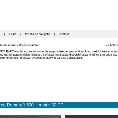
e
|
Firme
|
Permis de navigatie
|
Contact
te anunturile
>
Barca cu motor
<< Anteri
RO BARCA nu isi asuma niciun fel de raspundere pentru continutul sau veridicitatea anunturil
garanteaza in niciun fel pentru calitatea, cantitatea, disponibilitatea, originea sau orice alte
ezente pe site, acestea revenind exclusiv in sarcina vanzatorului.
rca Romcraft 500 + motor 30 CP