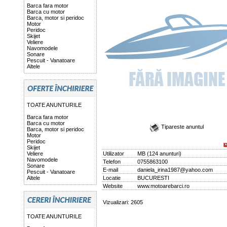
Barca fara motor
Barca cu motor
Barca, motor si peridoc
Motor
Peridoc
Skijet
Veliere
Navomodele
Sonare
Pescuit - Vanatoare
Altele
TOATE ANUNTURILE
Barca fara motor
Barca cu motor
Tipareste anuntul
Barca, motor si peridoc
Motor
Peridoc
Skijet
Veliere
Utilizator
MB
(
124 anunturi
)
Navomodele
Telefon
0755863100
Sonare
E-mail
daniela_irina1987@yahoo.com
Pescuit - Vanatoare
Altele
Locatie
BUCURESTI
Website
www.motoarebarci.ro
Vizualizari: 2605
TOATE ANUNTURILE