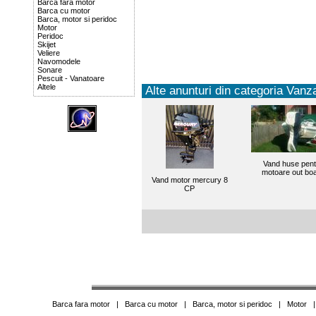
Barca fara motor
Barca cu motor
Barca, motor si peridoc
Motor
Peridoc
Skijet
Veliere
Navomodele
Sonare
Pescuit - Vanatoare
Altele
Alte anunturi din categoria Vanza
Vand huse pent
motoare out bo
Vand motor mercury 8
CP
Barca fara motor
|
Barca cu motor
|
Barca, motor si peridoc
|
Motor