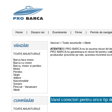
Home
|
Despre noi
|
Evenimente
|
Firme
|
Permis de navigat
Vanzari >
Toate anunturile
>
Altele
ATENTIE!!!
PRO BARCA nu isi asuma niciun fel de r
PRO BARCA nu garanteaza in niciun fel pentru calitat
TOATE ANUNTURILE
produselor prezente pe site, acestea revenind exclu
Barca fara motor
Barca cu motor
Barca, motor si peridoc
Motor
Peridoc
Skijet
Veliere
Navomodele
Sonare
Pescuit - Vanatoare
Altele
Vand conectori pentru orice tip 
TOATE ANUNTURILE