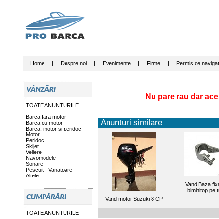
Home
|
Despre noi
|
Evenimente
|
Firme
|
Permis de navigat
Nu pare rau dar ace
TOATE ANUNTURILE
Barca fara motor
Anunturi similare
Barca cu motor
Barca, motor si peridoc
Motor
Peridoc
Skijet
Veliere
Navomodele
Sonare
Pescuit - Vanatoare
Altele
Vand Baza fix
biminitop pe 
Vand motor Suzuki 8 CP
TOATE ANUNTURILE