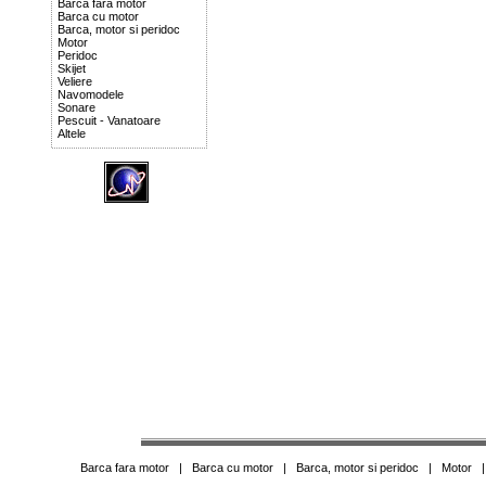
Barca fara motor
Barca cu motor
Barca, motor si peridoc
Motor
Peridoc
Skijet
Veliere
Navomodele
Sonare
Pescuit - Vanatoare
Altele
Barca fara motor
|
Barca cu motor
|
Barca, motor si peridoc
|
Motor