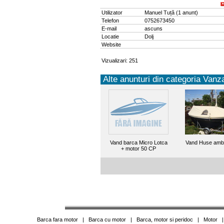
Utilizator
Manuel Tuță
(
1 anunt
)
Telefon
0752673450
E-mail
ascuns
Locatie
Dolj
Website
Vizualizari: 251
Alte anunturi din categoria Vanza
Vand barca Micro Lotca
Vand Huse amba
+ motor 50 CP
Barca fara motor
|
Barca cu motor
|
Barca, motor si peridoc
|
Motor