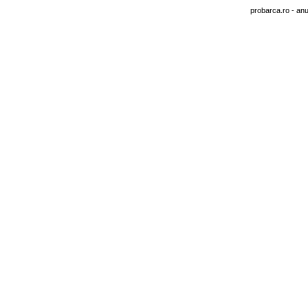
probarca.ro
- anu