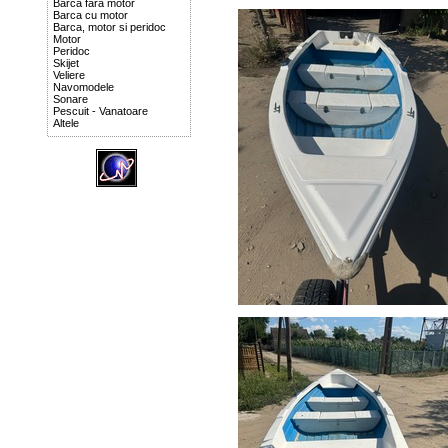
Barca fara motor
Barca cu motor
Barca, motor si peridoc
Motor
Peridoc
Skijet
Veliere
Navomodele
Sonare
Pescuit - Vanatoare
Altele