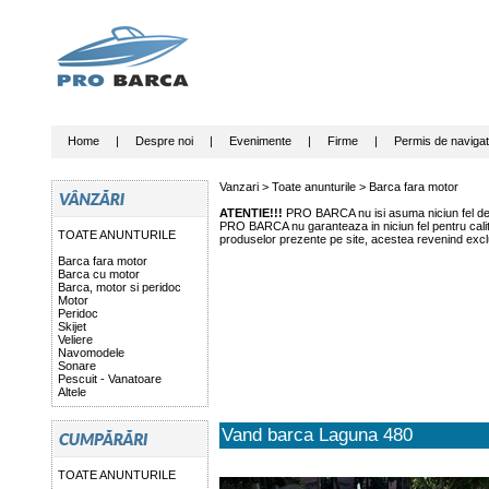
Home
|
Despre noi
|
Evenimente
|
Firme
|
Permis de navigat
Vanzari >
Toate anunturile
>
Barca fara motor
ATENTIE!!!
PRO BARCA nu isi asuma niciun fel de r
PRO BARCA nu garanteaza in niciun fel pentru calitat
TOATE ANUNTURILE
produselor prezente pe site, acestea revenind exclu
Barca fara motor
Barca cu motor
Barca, motor si peridoc
Motor
Peridoc
Skijet
Veliere
Navomodele
Sonare
Pescuit - Vanatoare
Altele
Vand barca Laguna 480
TOATE ANUNTURILE