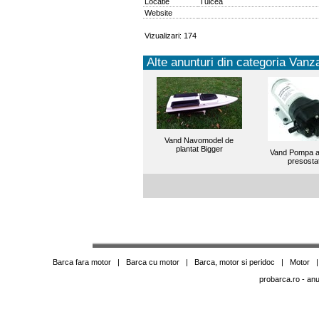
Locatie
Tulcea
Website
Vizualizari: 174
Alte anunturi din categoria Vanza
Vand Navomodel de
plantat Bigger
Vand Pompa a
presosta
Barca fara motor
|
Barca cu motor
|
Barca, motor si peridoc
|
Motor
probarca.ro
- anu