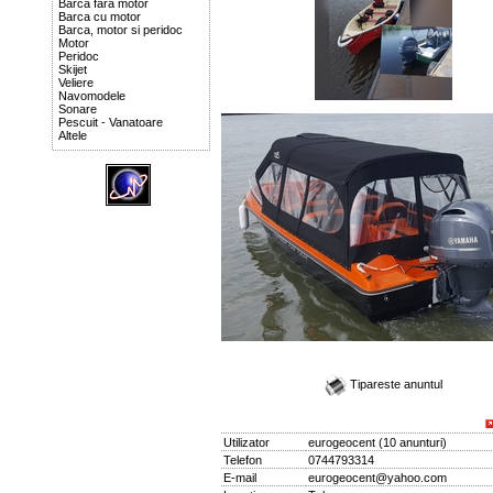
Barca fara motor
Barca cu motor
Barca, motor si peridoc
Motor
Peridoc
Skijet
Veliere
Navomodele
Sonare
Pescuit - Vanatoare
Altele
Tipareste anuntul
Utilizator
eurogeocent
(
10 anunturi
)
Telefon
0744793314
E-mail
eurogeocent@yahoo.com