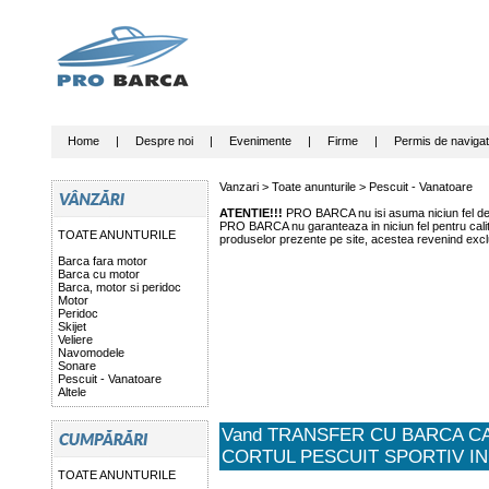
Home
|
Despre noi
|
Evenimente
|
Firme
|
Permis de navigat
Vanzari >
Toate anunturile
>
Pescuit - Vanatoare
ATENTIE!!!
PRO BARCA nu isi asuma niciun fel de r
PRO BARCA nu garanteaza in niciun fel pentru calitat
TOATE ANUNTURILE
produselor prezente pe site, acestea revenind exclu
Barca fara motor
Barca cu motor
Barca, motor si peridoc
Motor
Peridoc
Skijet
Veliere
Navomodele
Sonare
Pescuit - Vanatoare
Altele
Vand TRANSFER CU BARCA C
CORTUL PESCUIT SPORTIV IN
TOATE ANUNTURILE