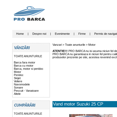
Home
|
Despre noi
|
Evenimente
|
Firme
|
Permis de navigat
Vanzari >
Toate anunturile
>
Motor
ATENTIE!!!
PRO BARCA nu isi asuma niciun fel de r
PRO BARCA nu garanteaza in niciun fel pentru calitat
TOATE ANUNTURILE
produselor prezente pe site, acestea revenind exclu
Barca fara motor
Barca cu motor
Barca, motor si peridoc
Motor
Peridoc
Skijet
Veliere
Navomodele
Sonare
Pescuit - Vanatoare
Altele
Vand motor Suzuki 25 CP
TOATE ANUNTURILE