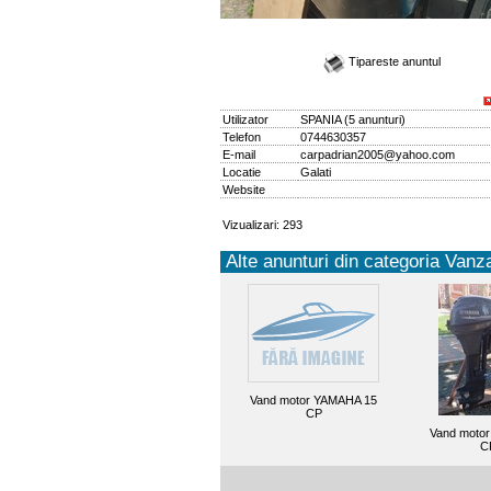
Tipareste anuntul
Utilizator
SPANIA
(
5 anunturi
)
Telefon
0744630357
E-mail
carpadrian2005@yahoo.com
Locatie
Galati
Website
Vizualizari: 293
Alte anunturi din categoria Vanza
Vand motor YAMAHA 15
CP
Vand motor
C