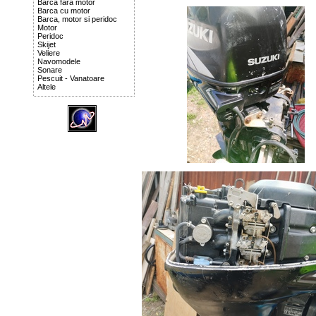
Barca fara motor
Barca cu motor
Barca, motor si peridoc
Motor
Peridoc
Skijet
Veliere
Navomodele
Sonare
Pescuit - Vanatoare
Altele