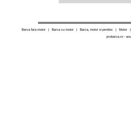
Barca fara motor
|
Barca cu motor
|
Barca, motor si peridoc
|
Motor
probarca.ro
- anu