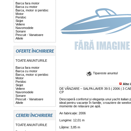
Barca fara motor
Barca cu motor
Barca, motor si peridoc
Motor
Peridoc
Skijet
Veliere
Navomodele
Sonare
Pescuit - Vanatoare
Altele
TOATE ANUNTURILE
Barca fara motor
Barca cu motor
Tipareste anuntul
Barca, motor si peridoc
Motor
Peridoc
Alte 
Skijet
Veliere
DE VÂNZARE – SALPA LAVER 39.5 | 2006 | 3 CAB
Navomodele
CP
Sonare
Pescuit - Vanatoare
Descoperă confortul și eleganța unui yacht italian
Altele
ideal pentru vacanțe în familie, croaziere de week
momente de relaxare pe apă.
An fabricație: 2006
Lungime: 12,01 m
TOATE ANUNTURILE
Lățime: 3,85 m