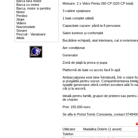
Barca fara motor
Motoare: 2 x Volvo Penta 260 CP (520 CP total)
Barca cu motor
Barca, motor si peridoc
3 cabine spațioase
Motor
Peridoc
1 baie complet utilată
Skijet
Veliere
Capacitate cazare: până la 8 persoane
Navomodele
Sonare
Salon luminos și confortabil
Pescuit - Vanatoare
Altele
Bucătărie echipată, atat interioara, cat si exterioar
Aer condiționat
Generator
Zonă de plajă la prova și pupa
Platformă de baie cu acces facil în apă
Ambarcațiunea este bine întreținută, într-o stare f
și pregătită pentru sezon. Compartimentarea intelig
spațiile generoase oferă confort excelent atât în na
cât și la ancoră.
Ideală pentru familii, grupuri de prieteni sau pentru a
de charter.
Pret: 155.000 euro.
Se afla in Portul Tomis Constanta, contact 074840
Utilizator
Madalina Dobrin
(
1 anunt
)
Telefon