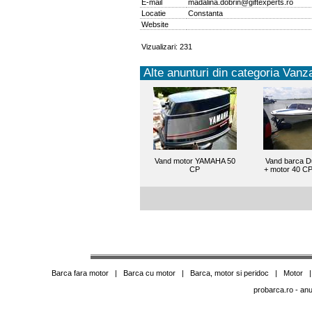
E-mail
madalina.dobrin@giftexperts.ro
Locatie
Constanta
Website
Vizualizari: 231
Alte anunturi din categoria Vanza
Vand motor YAMAHA 50
Vand barca D
CP
+ motor 40 CP
Barca fara motor
|
Barca cu motor
|
Barca, motor si peridoc
|
Motor
probarca.ro
- anu