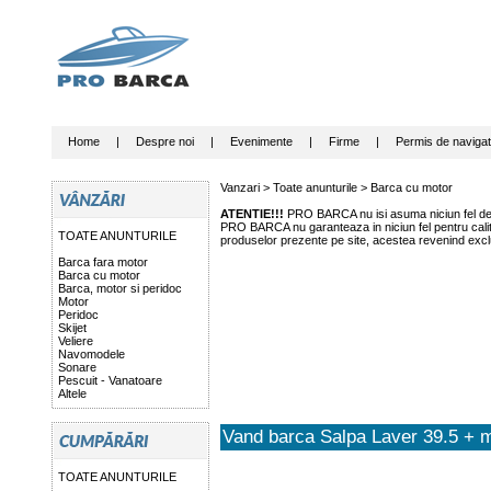
Home
|
Despre noi
|
Evenimente
|
Firme
|
Permis de navigat
Vanzari >
Toate anunturile
>
Barca cu motor
ATENTIE!!!
PRO BARCA nu isi asuma niciun fel de r
PRO BARCA nu garanteaza in niciun fel pentru calitat
TOATE ANUNTURILE
produselor prezente pe site, acestea revenind exclu
Barca fara motor
Barca cu motor
Barca, motor si peridoc
Motor
Peridoc
Skijet
Veliere
Navomodele
Sonare
Pescuit - Vanatoare
Altele
Vand barca Salpa Laver 39.5 + 
TOATE ANUNTURILE