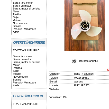
Barca fara motor
Barca cu motor
Barca, motor si peridoc
Motor
Peridoc
Skijet
Veliere
Navomodele
Sonare
Pescuit - Vanatoare
Altele
TOATE ANUNTURILE
Barca fara motor
Barca cu motor
Tipareste anuntul
Barca, motor si peridoc
Motor
Peridoc
Skijet
Veliere
Utilizator
genu
(
4 anunturi
)
Navomodele
Telefon
0722615661
Sonare
E-mail
ascuns
Pescuit - Vanatoare
Altele
Locatie
BUCURESTI
Website
Vizualizari: 192
TOATE ANUNTURILE