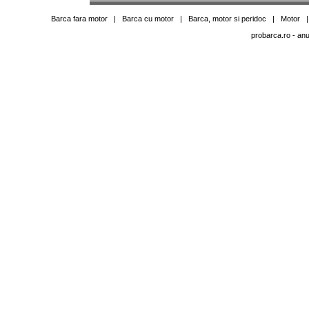
Barca fara motor
|
Barca cu motor
|
Barca, motor si peridoc
|
Motor
probarca.ro
- anu