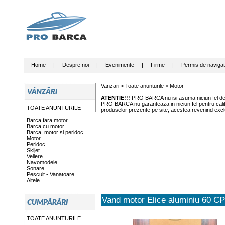
Home
|
Despre noi
|
Evenimente
|
Firme
|
Permis de navigat
Vanzari >
Toate anunturile
>
Motor
ATENTIE!!!
PRO BARCA nu isi asuma niciun fel de r
PRO BARCA nu garanteaza in niciun fel pentru calitat
TOATE ANUNTURILE
produselor prezente pe site, acestea revenind exclu
Barca fara motor
Barca cu motor
Barca, motor si peridoc
Motor
Peridoc
Skijet
Veliere
Navomodele
Sonare
Pescuit - Vanatoare
Altele
Vand motor Elice aluminiu 60 CP
TOATE ANUNTURILE