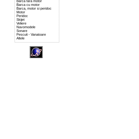
Barca fara motor
Barca cu motor
Barca, motor si peridoc
Motor
Peridoc
Skijet
Veliere
Navomodele
Sonare
Pescuit - Vanatoare
Altele