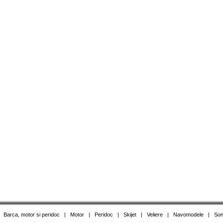
|
Barca, motor si peridoc
|
Motor
|
Peridoc
|
Skijet
|
Veliere
|
Navomodele
|
Son