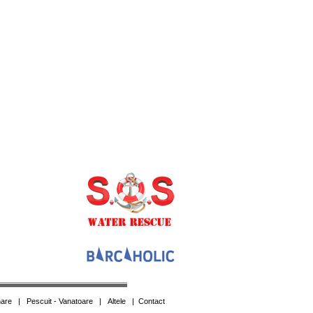
are
|
Pescuit - Vanatoare
|
Altele
|
Contact