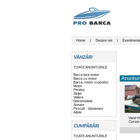
Home
|
Despre noi
|
Eveniment
TOATE ANUNTURILE
Barca fara motor
Anunturi
Barca cu motor
Barca, motor si peridoc
Motor
Peridoc
Skijet
Veliere
Navomodele
Sonare
Pescuit - Vanatoare
Altele
Vand H
Corsar
TOATE ANUNTURILE