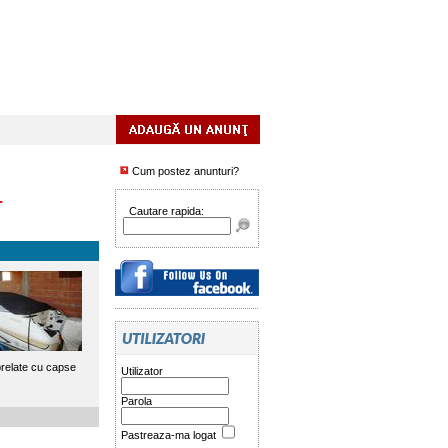
Cum postez anunturi?
.
Cautare rapida:
relate cu capse
Utilizator
Parola
Pastreaza-ma logat