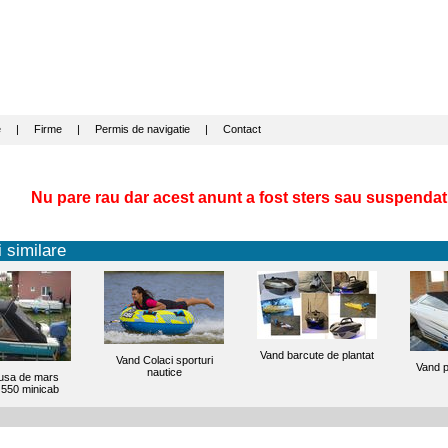
e
|
Firme
|
Permis de navigatie
|
Contact
Nu pare rau dar acest anunt a fost sters sau suspendat
 similare
Vand barcute de plantat
Vand Colaci sporturi
Vand p
nautice
usa de mars
 550 minicab