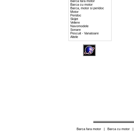
Barca fara motor
Barca cu motor
Barca, motor si peridoc
Motor
Peridoc
Skijet
Veliere
Navomodele
Sonare
Pescuit - Vanatoare
Altele
Barca fara motor
|
Barca cu motor