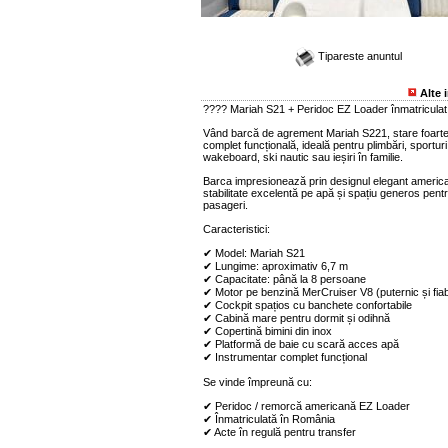
Tipareste anuntul
Alte 
???? Mariah S21 + Peridoc EZ Loader înmatriculat
Vând barcă de agrement Mariah S221, stare foarte
complet funcțională, ideală pentru plimbări, sporturi
wakeboard, ski nautic sau ieșiri în familie.
Barca impresionează prin designul elegant americ
stabilitate excelentă pe apă și spațiu generos pent
pasageri.
Caracteristici:
✔ Model: Mariah S21
✔ Lungime: aproximativ 6,7 m
✔ Capacitate: până la 8 persoane
✔ Motor pe benzină MerCruiser V8 (puternic și fiabi
✔ Cockpit spațios cu banchete confortabile
✔ Cabină mare pentru dormit și odihnă
✔ Copertină bimini din inox
✔ Platformă de baie cu scară acces apă
✔ Instrumentar complet funcțional
Se vinde împreună cu:
✔ Peridoc / remorcă americană EZ Loader
✔ Înmatriculată în România
✔ Acte în regulă pentru transfer