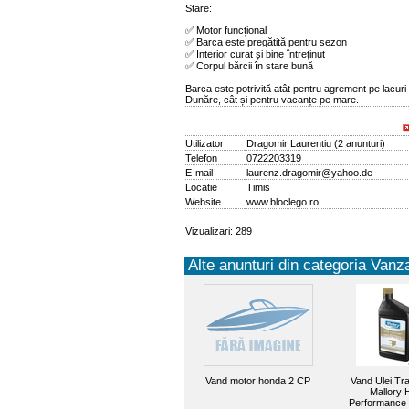
Stare:
✅ Motor funcțional
✅ Barca este pregătită pentru sezon
✅ Interior curat și bine întreținut
✅ Corpul bărcii în stare bună
Barca este potrivită atât pentru agrement pe lacuri 
Dunăre, cât și pentru vacanțe pe mare.
Utilizator
Dragomir Laurentiu
(
2 anunturi
)
Telefon
0722203319
E-mail
laurenz.dragomir@yahoo.de
Locatie
Timis
Website
www.bloclego.ro
Vizualizari: 289
Alte anunturi din categoria Vanza
Vand motor honda 2 CP
Vand Ulei Tr
Mallory 
Performance