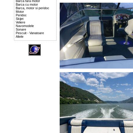
Barca fara motor
Barca cu motor
Barca, motor si peridoc
Motor
Peridoc
Skijet
Veliere
Navomodele
Sonare
Pescuit - Vanatoare
Altele