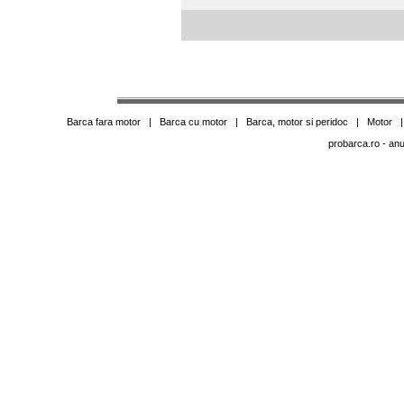
Barca fara motor
|
Barca cu motor
|
Barca, motor si peridoc
|
Motor
probarca.ro
- anu