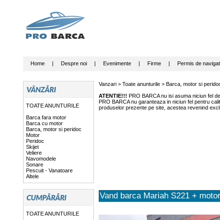
Home
|
Despre noi
|
Evenimente
|
Firme
|
Permis de navigat
Vanzari >
Toate anunturile
>
Barca, motor si perido
ATENTIE!!!
PRO BARCA nu isi asuma niciun fel de r
PRO BARCA nu garanteaza in niciun fel pentru calitat
TOATE ANUNTURILE
produselor prezente pe site, acestea revenind exclu
Barca fara motor
Barca cu motor
Barca, motor si peridoc
Motor
Peridoc
Skijet
Veliere
Navomodele
Sonare
Pescuit - Vanatoare
Altele
Vand barca Mariah S221 + motor
TOATE ANUNTURILE