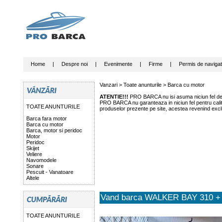
Home
|
Despre noi
|
Evenimente
|
Firme
|
Permis de navigat
Vanzari >
Toate anunturile
>
Barca cu motor
ATENTIE!!!
PRO BARCA nu isi asuma niciun fel de r
PRO BARCA nu garanteaza in niciun fel pentru calitat
TOATE ANUNTURILE
produselor prezente pe site, acestea revenind exclu
Barca fara motor
Barca cu motor
Barca, motor si peridoc
Motor
Peridoc
Skijet
Veliere
Navomodele
Sonare
Pescuit - Vanatoare
Altele
Vand barca WALKER BAY 310 + 
TOATE ANUNTURILE