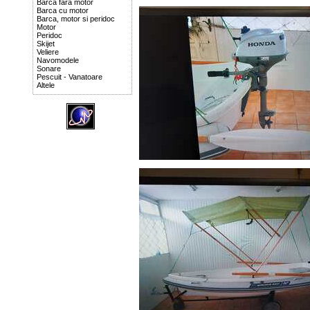
Barca fara motor
Barca cu motor
Barca, motor si peridoc
Motor
Peridoc
Skijet
Veliere
Navomodele
Sonare
Pescuit - Vanatoare
Altele