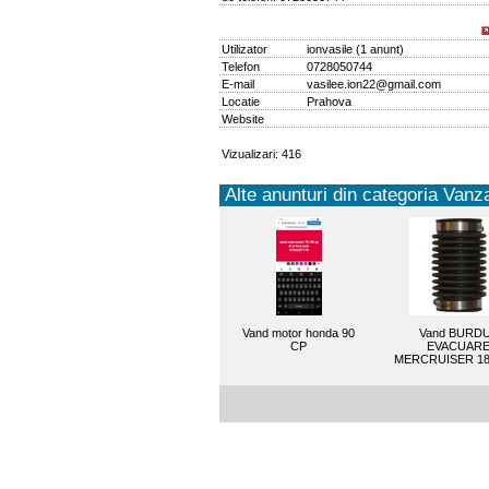
Utilizator
ionvasile
(
1 anunt
)
Telefon
0728050744
E-mail
vasilee.ion22@gmail.com
Locatie
Prahova
Website
Vizualizari: 416
Alte anunturi din categoria Vanza
Vand motor honda 90
Vand BURD
CP
EVACUAR
MERCRUISER 18