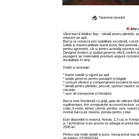
Tipareste anuntul
Alte 
Vând barcă Walker Bay – ideală pentru plimbări, p
relaxare pe apă.
Barca se remarcă prin stabilitate excelentă, constr
solidă și manevrabilitate foarte bună, fiind potrivită 
pentru agrement, cât și pentru activități sportive na
Designul modern și spațiul generos oferă confort pe
pasagerii, iar materialele premium asigură rezistenț
durabilitate în timp.
Dotări și avantaje:
* foarte stabilă și sigură pe apă
* spațiu generos pentru pasageri și bagaje
* consum eficient și comportament excelent la navi
* ideală pentru plimbări, pescuit, sporturi nautice s
vacanțe
* ușor de transportat și întreținut
Barca este întreținută cu grijă, gata de utilizare fără 
suplimentare. Are urmatoarele accesorii incluse: va
colac,3 veste, bimini, cârmă, peridoc usor, suport 
montat barca pe masina, pompa pentru colac.
Este disponibil si motorul, Honda, 2,3 cai, in 4 timpi
a- l achizitiona si pe acesta se adauga la pretul bar
2500 lei.
Pentru mai multe detalii si poze, mesaj privat sau 
de telefon: 0728050744