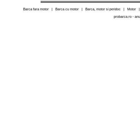
Barca fara motor
|
Barca cu motor
|
Barca, motor si peridoc
|
Motor
probarca.ro
- anu