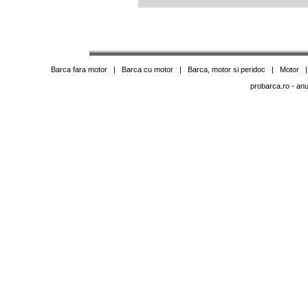
Barca fara motor
|
Barca cu motor
|
Barca, motor si peridoc
|
Motor
probarca.ro
- anu