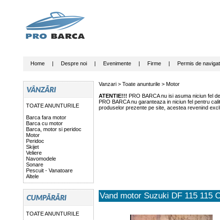
Home
|
Despre noi
|
Evenimente
|
Firme
|
Permis de navigat
Vanzari >
Toate anunturile
>
Motor
ATENTIE!!!
PRO BARCA nu isi asuma niciun fel de r
PRO BARCA nu garanteaza in niciun fel pentru calitat
TOATE ANUNTURILE
produselor prezente pe site, acestea revenind exclu
Barca fara motor
Barca cu motor
Barca, motor si peridoc
Motor
Peridoc
Skijet
Veliere
Navomodele
Sonare
Pescuit - Vanatoare
Altele
Vand motor Suzuki DF 115 115 
TOATE ANUNTURILE