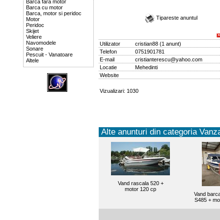
Barca fara motor
Barca cu motor
Barca, motor si peridoc
Tipareste anuntul
Motor
Peridoc
Skijet
Veliere
Navomodele
Utilizator
cristian88
(
1 anunt
)
Sonare
Telefon
0751901781
Pescuit - Vanatoare
E-mail
cristianterescu@yahoo.com
Altele
Locatie
Mehedinti
Website
Vizualizari: 1030
Alte anunturi din categoria Vanza
Vand rascala 520 +
motor 120 cp
Vand barc
S485 + mo