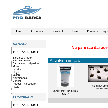
Home
|
Despre noi
|
Evenimente
|
Firme
|
Permis de navigat
Nu pare rau dar ace
TOATE ANUNTURILE
Barca fara motor
Anunturi similare
Barca cu motor
Barca, motor si peridoc
Motor
Peridoc
Skijet
Veliere
Navomodele
Sonare
Pescuit - Vanatoare
Vand navomo
Altele
profesiona
Vand Ulei Grup Quick
Silver
TOATE ANUNTURILE