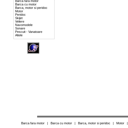
Barca fara motor
Barca cu motor
Barca, motor si peridoc
Motor
Peridoc
Skijet
Veliere
Navomodele
Sonare
Pescuit - Vanatoare
Altele
Barca fara motor
|
Barca cu motor
|
Barca, motor si peridoc
|
Motor