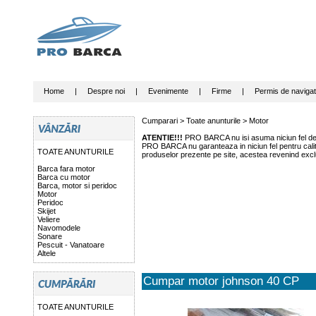
Home
|
Despre noi
|
Evenimente
|
Firme
|
Permis de navigat
Cumparari >
Toate anunturile
>
Motor
ATENTIE!!!
PRO BARCA nu isi asuma niciun fel de r
PRO BARCA nu garanteaza in niciun fel pentru calitat
TOATE ANUNTURILE
produselor prezente pe site, acestea revenind exclu
Barca fara motor
Barca cu motor
Barca, motor si peridoc
Motor
Peridoc
Skijet
Veliere
Navomodele
Sonare
Pescuit - Vanatoare
Altele
Cumpar motor johnson 40 CP
TOATE ANUNTURILE