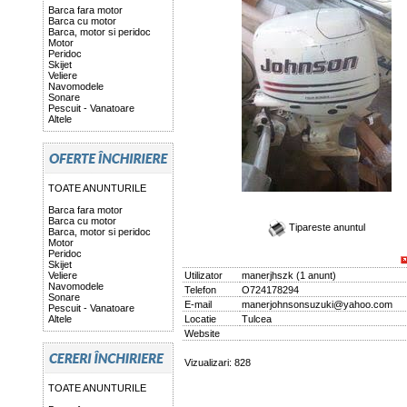
Barca fara motor
Barca cu motor
Barca, motor si peridoc
Motor
Peridoc
Skijet
Veliere
Navomodele
Sonare
Pescuit - Vanatoare
Altele
TOATE ANUNTURILE
Barca fara motor
Barca cu motor
Tipareste anuntul
Barca, motor si peridoc
Motor
Peridoc
Skijet
Veliere
Utilizator
manerjhszk
(
1 anunt
)
Navomodele
Telefon
O724178294
Sonare
E-mail
manerjohnsonsuzuki@yahoo.com
Pescuit - Vanatoare
Altele
Locatie
Tulcea
Website
Vizualizari: 828
TOATE ANUNTURILE