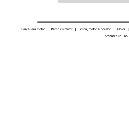
Barca fara motor
|
Barca cu motor
|
Barca, motor si peridoc
|
Motor
probarca.ro
- anu