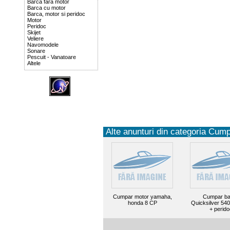
Barca fara motor
Barca cu motor
Barca, motor si peridoc
Motor
Peridoc
Skijet
Veliere
Navomodele
Sonare
Pescuit - Vanatoare
Altele
Alte anunturi din categoria Cump
Cumpar motor yamaha,
Cumpar ba
honda 8 CP
Quicksilver 540
+ perido