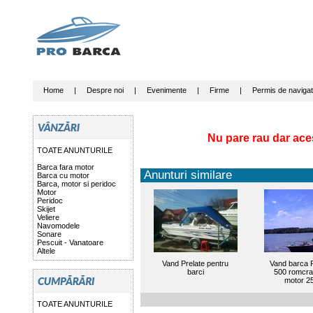
Home
|
Despre noi
|
Evenimente
|
Firme
|
Permis de navigat
Nu pare rau dar ace
TOATE ANUNTURILE
Barca fara motor
Anunturi similare
Barca cu motor
Barca, motor si peridoc
Motor
Peridoc
Skijet
Veliere
Navomodele
Sonare
Pescuit - Vanatoare
Altele
Vand Prelate pentru
Vand barca 
barci
500 romcraf
motor 2
TOATE ANUNTURILE