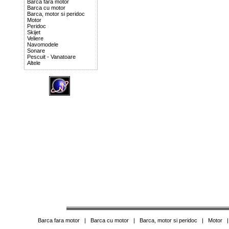
Barca fara motor
Barca cu motor
Barca, motor si peridoc
Motor
Peridoc
Skijet
Veliere
Navomodele
Sonare
Pescuit - Vanatoare
Altele
Barca fara motor
|
Barca cu motor
|
Barca, motor si peridoc
|
Motor