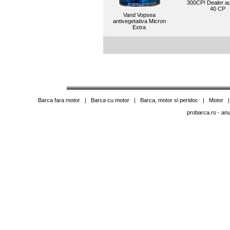
300CP! Dealer au
40 CP
Vand Vopsea
antivegetativa Micron
Extra
Barca fara motor
|
Barca cu motor
|
Barca, motor si peridoc
|
Motor
probarca.ro
- anu