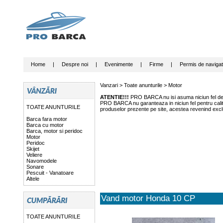
Home
|
Despre noi
|
Evenimente
|
Firme
|
Permis de navigat
Vanzari >
Toate anunturile
>
Motor
ATENTIE!!!
PRO BARCA nu isi asuma niciun fel de r
PRO BARCA nu garanteaza in niciun fel pentru calitat
TOATE ANUNTURILE
produselor prezente pe site, acestea revenind exclu
Barca fara motor
Barca cu motor
Barca, motor si peridoc
Motor
Peridoc
Skijet
Veliere
Navomodele
Sonare
Pescuit - Vanatoare
Altele
Vand motor Honda 10 CP
TOATE ANUNTURILE