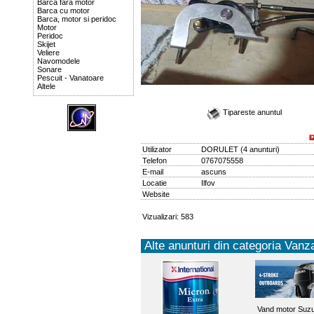
Barca fara motor
Barca cu motor
Barca, motor si peridoc
Motor
Peridoc
Skijet
Veliere
Navomodele
Sonare
Pescuit - Vanatoare
Altele
Tipareste anuntul
Utilizator
DORULET
(
4 anunturi
)
Telefon
0767075558
E-mail
ascuns
Locatie
Ilfov
Website
Vizualizari: 583
Alte anunturi din categoria Vanza
Vand motor Suzu