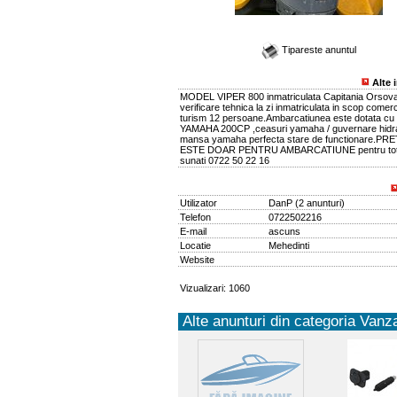
Tipareste anuntul
Alte 
MODEL VIPER 800 inmatriculata Capitania Orsov
verificare tehnica la zi inmatriculata in scop comerc
turism 12 persoane.Ambarcatiunea este dotata cu
YAMAHA 200CP ,ceasuri yamaha / guvernare hidra
mansa yamaha perfecta stare de functionare.PR
ESTE DOAR PENTRU AMBARCATIUNE pentru tot 
sunati 0722 50 22 16
Utilizator
DanP
(
2 anunturi
)
Telefon
0722502216
E-mail
ascuns
Locatie
Mehedinti
Website
Vizualizari: 1060
Alte anunturi din categoria Vanza