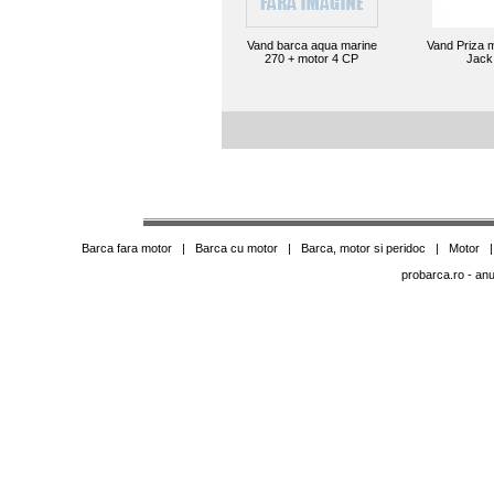
Vand barca aqua marine
Vand Priza m
270 + motor 4 CP
Jack
Barca fara motor
|
Barca cu motor
|
Barca, motor si peridoc
|
Motor
probarca.ro
- anu