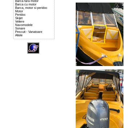
Barca fara motor
Barca cu motor
Barca, motor si peridoc
Motor
Peridoc
Skijet
Veliere
Navomodele
Sonare
Pescuit - Vanatoare
Altele