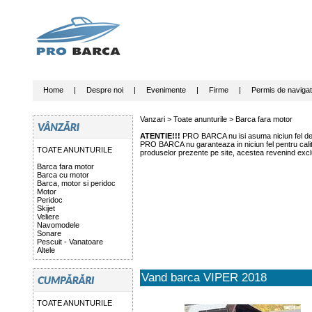
Home
|
Despre noi
|
Evenimente
|
Firme
|
Permis de navigat
Vanzari >
Toate anunturile
>
Barca fara motor
ATENTIE!!!
PRO BARCA nu isi asuma niciun fel de r
PRO BARCA nu garanteaza in niciun fel pentru calitat
TOATE ANUNTURILE
produselor prezente pe site, acestea revenind exclu
Barca fara motor
Barca cu motor
Barca, motor si peridoc
Motor
Peridoc
Skijet
Veliere
Navomodele
Sonare
Pescuit - Vanatoare
Altele
Vand barca VIPER 2018
TOATE ANUNTURILE