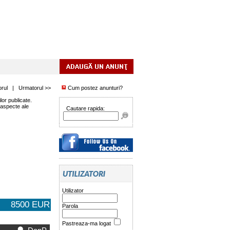
orul
|
Urmatorul >>
Cum postez anunturi?
or publicate.
 aspecte ale
Cautare rapida:
Utilizator
8500 EUR
Parola
Pastreaza-ma logat