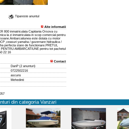
Tipareste anuntul
Alte informatii
 800 inmatriculata Capitania Orsova cu
hnica la zi inmatriculata in scop comercial pentru
rsoane.Ambarcatiunea este dotata cu motor
 ,ceasuri yamaha / guvernare hidraulica /
a perfecta stare de functionare.PRETUL
PENTRU AMBARCATIUNE pentru tot pachetul
50 22 16
Contact
DanP
(
2 anunturi
)
0722502216
ascuns
Mehedinti
1057
nturi din categoria Vanzari