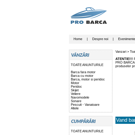
Home
|
Despre noi
|
Eveniment
Vanzari >
Toa
ATENTIE!!!
P
PRO BARCA nu 
TOATE ANUNTURILE
produselor pr
Barca fara motor
Barca cu motor
Barca, motor si peridoc
Motor
Peridoc
Skijet
Veliere
Navomodele
Sonare
Pescuit - Vanatoare
Altele
Vand ba
TOATE ANUNTURILE