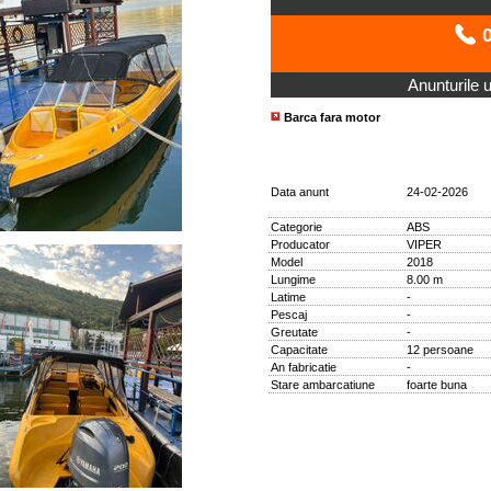
0
Anunturile ut
Barca fara motor
Data anunt
24-02-2026
Categorie
ABS
Producator
VIPER
Model
2018
Lungime
8.00 m
Latime
-
Pescaj
-
Greutate
-
Capacitate
12 persoane
An fabricatie
-
Stare ambarcatiune
foarte buna