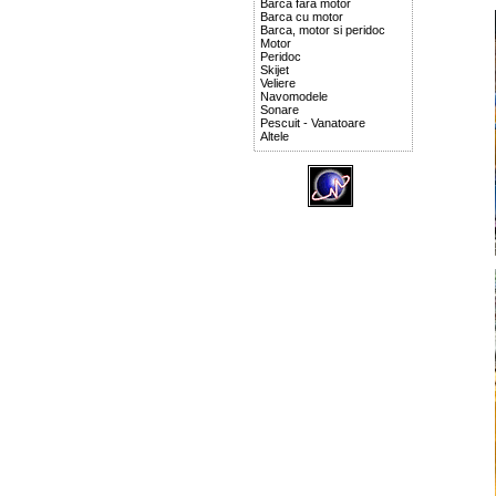
Barca fara motor
Barca cu motor
Barca, motor si peridoc
Motor
Peridoc
Skijet
Veliere
Navomodele
Sonare
Pescuit - Vanatoare
Altele