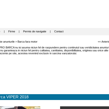
e
|
Firme
|
Permis de navigatie
|
Contact
te anunturile
>
Barca fara motor
<< Anteri
RO BARCA nu isi asuma niciun fel de raspundere pentru continutul sau veridicitatea anunturil
garanteaza in niciun fel pentru calitatea, cantitatea, disponibilitatea, originea sau orice alte
ezente pe site, acestea revenind exclusiv in sarcina vanzatorului.
rca VIPER 2018