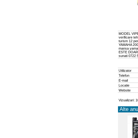
MODEL VIPER
verificare te
turism 12 pe
YAMAHA 200CP
mansa yamah
ESTE DOAR 
sunati 0722 
Utilizator
Telefon
E-mail
Locatie
Website
Vizualizari: 
Alte anu