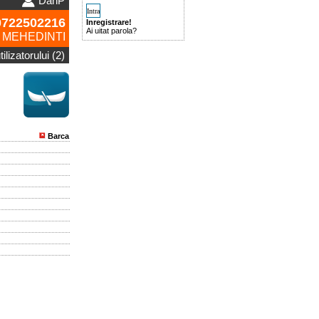
DanP
722502216
Inregistrare!
Ai uitat parola?
MEHEDINTI
ilizatorului (2)
Barca