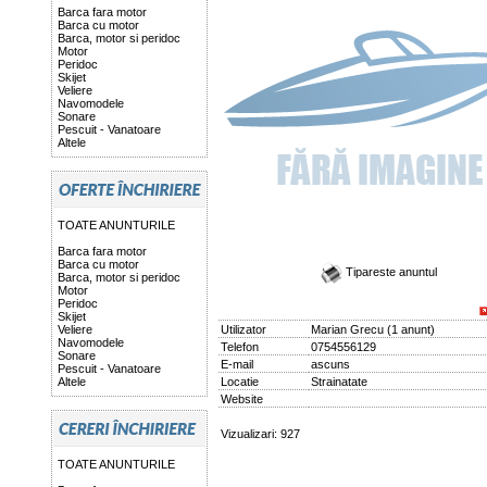
Barca fara motor
Barca cu motor
Barca, motor si peridoc
Motor
Peridoc
Skijet
Veliere
Navomodele
Sonare
Pescuit - Vanatoare
Altele
TOATE ANUNTURILE
Barca fara motor
Barca cu motor
Tipareste anuntul
Barca, motor si peridoc
Motor
Peridoc
Skijet
Veliere
Utilizator
Marian Grecu
(
1 anunt
)
Navomodele
Telefon
0754556129
Sonare
E-mail
ascuns
Pescuit - Vanatoare
Altele
Locatie
Strainatate
Website
Vizualizari: 927
TOATE ANUNTURILE