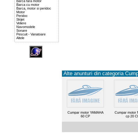
Barca fara motor
Barca cu motor
Barca, motor si peridoc
Motor
Peridoc
Skijet
Veliere
Navomodele
Sonare
Pescuit - Vanatoare
Altele
Alte anunturi din categoria Cump
Cumpar motor YAMAHA
Cumpar motor 
60 CP
cp 20 C