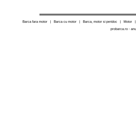
Barca fara motor
|
Barca cu motor
|
Barca, motor si peridoc
|
Motor
probarca.ro
- anu