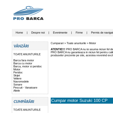
Home
|
Despre noi
|
Evenimente
|
Firme
|
Permis de navigat
Cumparari >
Toate anunturile
>
Motor
ATENTIE!!!
PRO BARCA nu isi asuma niciun fel de r
PRO BARCA nu garanteaza in niciun fel pentru calitat
TOATE ANUNTURILE
produselor prezente pe site, acestea revenind exclu
Barca fara motor
Barca cu motor
Barca, motor si peridoc
Motor
Peridoc
Skijet
Veliere
Navomodele
Sonare
Pescuit - Vanatoare
Altele
Cumpar motor Suzuki 100 CP
TOATE ANUNTURILE