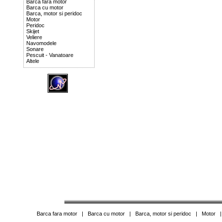
Barca fara motor
Barca cu motor
Barca, motor si peridoc
Motor
Peridoc
Skijet
Veliere
Navomodele
Sonare
Pescuit - Vanatoare
Altele
Barca fara motor
|
Barca cu motor
|
Barca, motor si peridoc
|
Motor