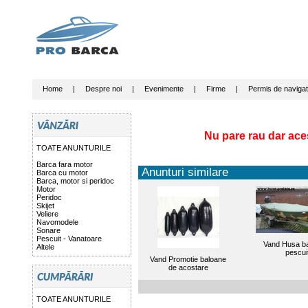
Home
|
Despre noi
|
Evenimente
|
Firme
|
Permis de navigat
Nu pare rau dar ace
TOATE ANUNTURILE
Barca fara motor
Anunturi similare
Barca cu motor
Barca, motor si peridoc
Motor
Peridoc
Skijet
Veliere
Navomodele
Sonare
Pescuit - Vanatoare
Vand Husa b
Altele
pescui
Vand Promotie baloane
de acostare
TOATE ANUNTURILE