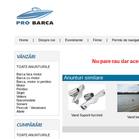
Home
|
Despre noi
|
Evenimente
|
Firme
|
Permis de navigat
Nu pare rau dar ace
TOATE ANUNTURILE
Barca fara motor
Anunturi similare
Barca cu motor
Barca, motor si peridoc
Motor
Peridoc
Skijet
Veliere
Navomodele
Sonare
Pescuit - Vanatoare
Altele
Vand Suporti furcheti
Vand b
TOATE ANUNTURILE