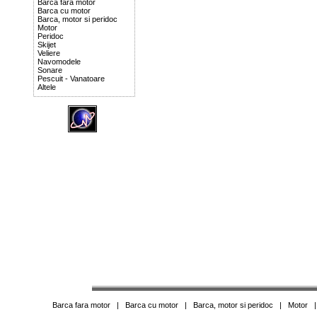
Barca fara motor
Barca cu motor
Barca, motor si peridoc
Motor
Peridoc
Skijet
Veliere
Navomodele
Sonare
Pescuit - Vanatoare
Altele
Barca fara motor
|
Barca cu motor
|
Barca, motor si peridoc
|
Motor