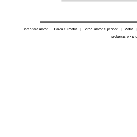
Barca fara motor
|
Barca cu motor
|
Barca, motor si peridoc
|
Motor
probarca.ro
- anu