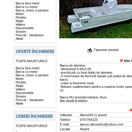
Barca fara motor
Barca cu motor
Barca, motor si peridoc
Motor
Peridoc
Skijet
Veliere
Navomodele
Sonare
Pescuit - Vanatoare
Altele
Tipareste anuntul
Alte 
TOATE ANUNTURILE
Barca de aluminiu:
Barca fara motor
-dimensiuni 5.60x2.00
Barca cu motor
-prevăzută cu fund dublu de aluminiu
Barca, motor si peridoc
-2 rezervoare de benzină situate sub podul de alum
Motor
barcii
Peridoc
-volan și timonerie nouă
Skijet
-flotoare suplimentare pentru a suporta motor pana
Veliere
cp
Navomodele
Sonare
Barca NU prezintă indoituri, fisuri
Pescuit - Vanatoare
Alte detalii la telefon
Altele
Utilizator
Alexus94
(
1 anunt
)
Telefon
0747764223
E-mail
alexus.alexandru@yahoo.com
TOATE ANUNTURILE
Locatie
Neamt