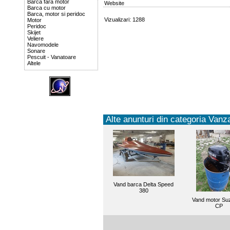
Barca fara motor
Website
Barca cu motor
Barca, motor si peridoc
Vizualizari: 1288
Motor
Peridoc
Skijet
Veliere
Navomodele
Sonare
Pescuit - Vanatoare
Altele
Alte anunturi din categoria Vanza
Vand barca Delta Speed
380
Vand motor Suz
CP