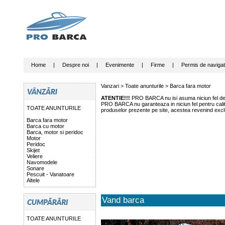
Home
|
Despre noi
|
Evenimente
|
Firme
|
Permis de navigat
Vanzari >
Toate anunturile
>
Barca fara motor
ATENTIE!!!
PRO BARCA nu isi asuma niciun fel de r
PRO BARCA nu garanteaza in niciun fel pentru calitat
TOATE ANUNTURILE
produselor prezente pe site, acestea revenind exclu
Barca fara motor
Barca cu motor
Barca, motor si peridoc
Motor
Peridoc
Skijet
Veliere
Navomodele
Sonare
Pescuit - Vanatoare
Altele
Vand barca
TOATE ANUNTURILE