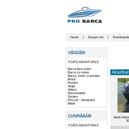
Home
|
Despre noi
|
Eveniment
TOATE ANUNTURILE
Barca fara motor
Anunturi
Barca cu motor
Barca, motor si peridoc
Motor
Peridoc
Skijet
Veliere
Navomodele
Sonare
Pescuit - Vanatoare
Altele
Vand motor
3
TOATE ANUNTURILE