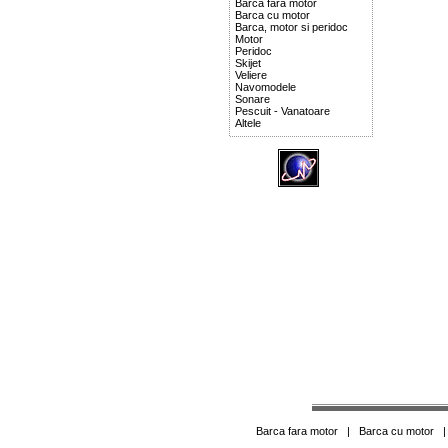
Barca fara motor
Barca cu motor
Barca, motor si peridoc
Motor
Peridoc
Skijet
Veliere
Navomodele
Sonare
Pescuit - Vanatoare
Altele
Barca fara motor
|
Barca cu motor