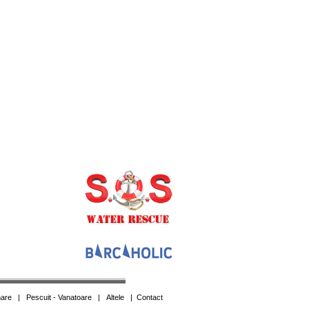
are
|
Pescuit - Vanatoare
|
Altele
|
Contact