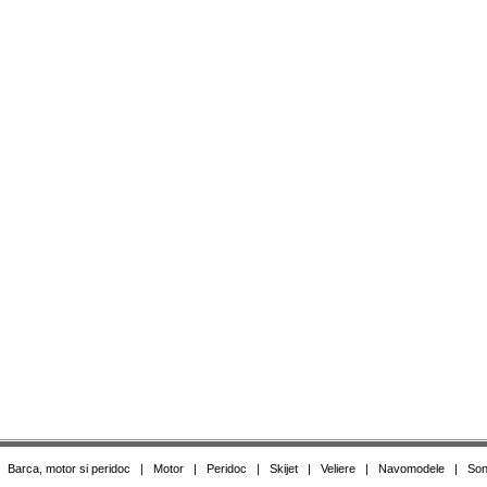
|
Barca, motor si peridoc
|
Motor
|
Peridoc
|
Skijet
|
Veliere
|
Navomodele
|
Son