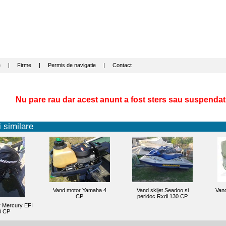
e
|
Firme
|
Permis de navigatie
|
Contact
Nu pare rau dar acest anunt a fost sters sau suspendat
 similare
Vand motor Yamaha 4
Vand skijet Seadoo si
Van
CP
peridoc Rxdi 130 CP
 Mercury EFI
0 CP