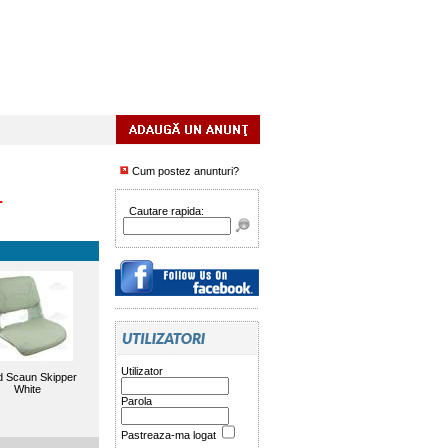
Cum postez anunturi?
.
Cautare rapida:
Utilizator
d Scaun Skipper
White
Parola
Pastreaza-ma logat