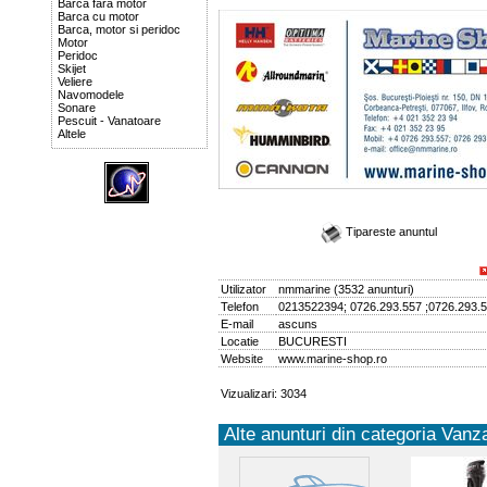
Barca fara motor
Barca cu motor
Barca, motor si peridoc
Motor
Peridoc
Skijet
Veliere
Navomodele
Sonare
Pescuit - Vanatoare
Altele
Tipareste anuntul
Utilizator
nmmarine
(
3532 anunturi
)
Telefon
0213522394; 0726.293.557 ;0726.293.
E-mail
ascuns
Locatie
BUCURESTI
Website
www.marine-shop.ro
Vizualizari: 3034
Alte anunturi din categoria Vanza