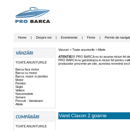
Home
|
Despre noi
|
Evenimente
|
Firme
|
Permis de navigat
Vanzari >
Toate anunturile
>
Altele
ATENTIE!!!
PRO BARCA nu isi asuma niciun fel de r
PRO BARCA nu garanteaza in niciun fel pentru calitat
TOATE ANUNTURILE
produselor prezente pe site, acestea revenind exclu
Barca fara motor
Barca cu motor
Barca, motor si peridoc
Motor
Peridoc
Skijet
Veliere
Navomodele
Sonare
Pescuit - Vanatoare
Altele
Vand Claxon 2 goarne
TOATE ANUNTURILE