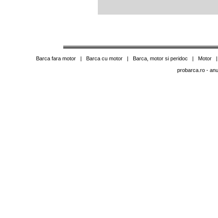
Barca fara motor
|
Barca cu motor
|
Barca, motor si peridoc
|
Motor
probarca.ro
- anu