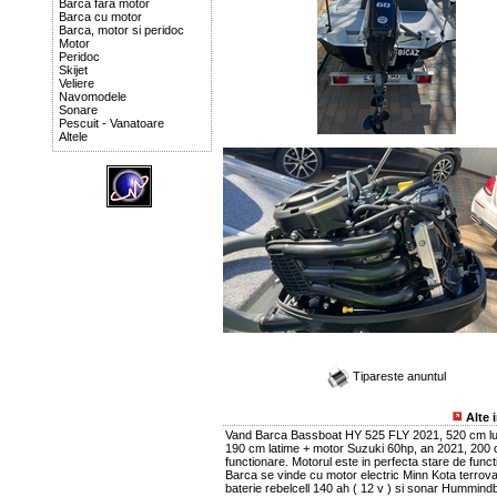
Barca fara motor
Barca cu motor
Barca, motor si peridoc
Motor
Peridoc
Skijet
Veliere
Navomodele
Sonare
Pescuit - Vanatoare
Altele
Tipareste anuntul
Alte 
Vand Barca Bassboat HY 525 FLY 2021, 520 cm l
190 cm latime + motor Suzuki 60hp, an 2021, 200 
functionare. Motorul este in perfecta stare de funct
Barca se vinde cu motor electric Minn Kota terrova
baterie rebelcell 140 ah ( 12 v ) si sonar Hummindb