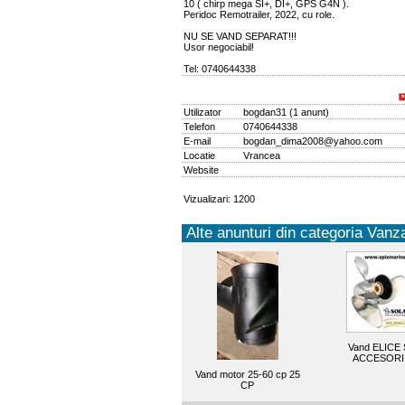
10 ( chirp mega SI+, DI+, GPS G4N ).
Peridoc Remotrailer, 2022, cu role.
NU SE VAND SEPARAT!!!
Usor negociabil!
Tel: 0740644338
Utilizator
bogdan31
(
1 anunt
)
Telefon
0740644338
E-mail
bogdan_dima2008@yahoo.com
Locatie
Vrancea
Website
Vizualizari: 1200
Alte anunturi din categoria Vanza
Vand ELICE 
ACCESORI
Vand motor 25-60 cp 25
CP