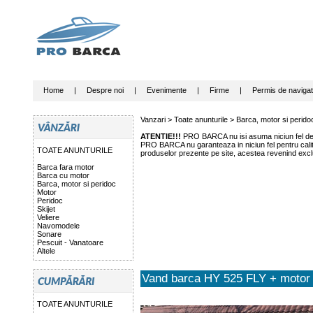
Home
|
Despre noi
|
Evenimente
|
Firme
|
Permis de navigat
Vanzari >
Toate anunturile
>
Barca, motor si perido
ATENTIE!!!
PRO BARCA nu isi asuma niciun fel de r
PRO BARCA nu garanteaza in niciun fel pentru calitat
TOATE ANUNTURILE
produselor prezente pe site, acestea revenind exclu
Barca fara motor
Barca cu motor
Barca, motor si peridoc
Motor
Peridoc
Skijet
Veliere
Navomodele
Sonare
Pescuit - Vanatoare
Altele
Vand barca HY 525 FLY + motor 
TOATE ANUNTURILE