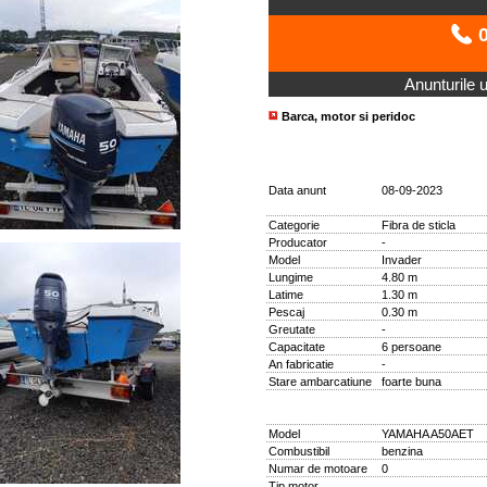
0
Anunturile ut
Barca, motor si peridoc
Data anunt
08-09-2023
Categorie
Fibra de sticla
Producator
-
Model
Invader
Lungime
4.80 m
Latime
1.30 m
Pescaj
0.30 m
Greutate
-
Capacitate
6 persoane
An fabricatie
-
Stare ambarcatiune
foarte buna
Model
YAMAHA A50AET
Combustibil
benzina
Numar de motoare
0
Tip motor