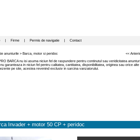
e
|
Firme
|
Permis de navigatie
|
Contact
te anunturile
>
Barca, motor si peridoc
<< Anteri
RO BARCA nu isi asuma niciun fel de raspundere pentru continutul sau veridicitatea anunturil
garanteaza in niciun fel pentru calitatea, cantitatea, disponibilitatea, originea sau orice alte
ezente pe site, acestea revenind exclusiv in sarcina vanzatorului.
rca Invader + motor 50 CP + peridoc