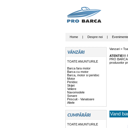
Home
|
Despre noi
|
Eveniment
Vanzari >
Toa
ATENTIE!!!
P
PRO BARCA nu 
TOATE ANUNTURILE
produselor pr
Barca fara motor
Barca cu motor
Barca, motor si peridoc
Motor
Peridoc
Skijet
Veliere
Navomodele
Sonare
Pescuit - Vanatoare
Altele
Vand ba
TOATE ANUNTURILE