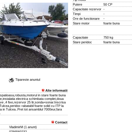
Putere
50 CP
Capacitate rezervor
-
Timpi
-
Ore de functionare
-
Stare motor
foarte buna
Capacitate
750 kg
Stare peridoc
foarte buna
Tipareste anuntul
Alte informatii
spatioasa,robusta,motorul in stare foarte buna
e,instalatia electrica schimbata complet,doua
ve ,4 fixe,rezervor 25 ltr,sonda+sonar.Inscrisa
Tulcea,peridoc rabatabil foarte solid cu ITP la
la in Tulcea..Pret tot ansamblul 7000eur,fara
.
Contact
VladimirM
(
1 anunt
)
0766560232