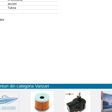
ascuns
Tulcea
1464
nturi din categoria Vanzari