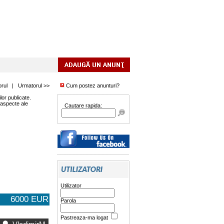
orul
|
Urmatorul >>
Cum postez anunturi?
or publicate.
 aspecte ale
Cautare rapida:
Utilizator
6000 EUR
Parola
Pastreaza-ma logat