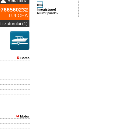
VladimirM
766560232
Inregistrare!
Ai uitat parola?
TULCEA
ilizatorului (1)
Barca
Motor