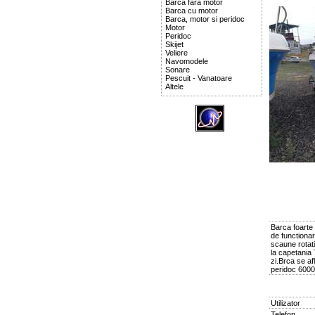
Barca fara motor
Barca cu motor
Barca, motor si peridoc
Motor
Peridoc
Skijet
Veliere
Navomodele
Sonare
Pescuit - Vanatoare
Altele
Barca foarte 
de functionar
scaune rotati
la capetania 
zi.Brca se af
peridoc 6000
Utilizator
Telefon