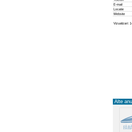
E-mail
Locatie
Website
Vizualizari: 
Alte anu