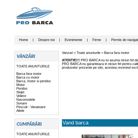
Home
|
Despre noi
|
Evenimente
|
Firme
|
Permis de navigat
Vanzari >
Toate anunturile
>
Barca fara motor
ATENTIE!!!
PRO BARCA nu isi asuma niciun fel de r
PRO BARCA nu garanteaza in niciun fel pentru calitat
TOATE ANUNTURILE
produselor prezente pe site, acestea revenind exclu
Barca fara motor
Barca cu motor
Barca, motor si peridoc
Motor
Peridoc
Skijet
Veliere
Navomodele
Sonare
Pescuit - Vanatoare
Altele
Vand barca
TOATE ANUNTURILE