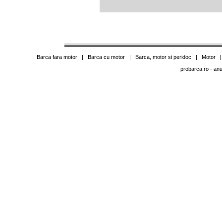
Barca fara motor
|
Barca cu motor
|
Barca, motor si peridoc
|
Motor
probarca.ro
- anu