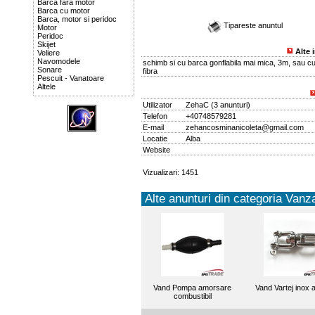
Barca fara motor
Barca cu motor
Barca, motor si peridoc
Tipareste anuntul
Motor
Peridoc
Skijet
Alte 
Veliere
Navomodele
schimb si cu barca gonflabila mai mica, 3m, sau c
Sonare
fibra
Pescuit - Vanatoare
Altele
Utilizator
ZehaC
(
3 anunturi
)
Telefon
+40748579281
E-mail
zehancosminanicoleta@gmail.com
Locatie
Alba
Website
Vizualizari: 1451
Alte anunturi din categoria Vanza
Vand Pompa amorsare
Vand Vartej inox 
combustibil