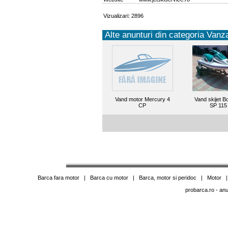
Vizualizari: 2896
Alte anunturi din categoria Vanza
Vand motor Mercury 4
Vand skijet B
CP
SP 115
Barca fara motor
|
Barca cu motor
|
Barca, motor si peridoc
|
Motor
probarca.ro
- anu