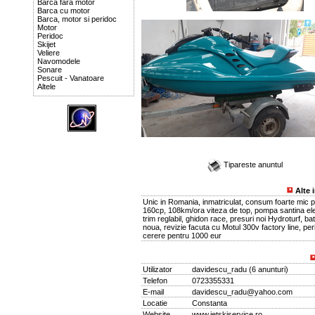
Barca fara motor
Barca cu motor
Barca, motor si peridoc
Motor
Peridoc
Skijet
Veliere
Navomodele
Sonare
Pescuit - Vanatoare
Altele
Tipareste anuntul
Alte 
Unic in Romania, inmatriculat, consum foarte mic p
160cp, 108km/ora viteza de top, pompa santina ele
trim reglabil, ghidon race, presuri noi Hydroturf, bat
noua, revizie facuta cu Motul 300v factory line, per
cerere pentru 1000 eur
Utilizator
davidescu_radu
(
6 anunturi
)
Telefon
0723355331
E-mail
davidescu_radu@yahoo.com
Locatie
Constanta
Website
www.jetskiservice.ro