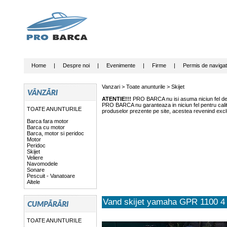
Home
|
Despre noi
|
Evenimente
|
Firme
|
Permis de navigat
Vanzari >
Toate anunturile
>
Skijet
ATENTIE!!!
PRO BARCA nu isi asuma niciun fel de r
PRO BARCA nu garanteaza in niciun fel pentru calitat
TOATE ANUNTURILE
produselor prezente pe site, acestea revenind exclu
Barca fara motor
Barca cu motor
Barca, motor si peridoc
Motor
Peridoc
Skijet
Veliere
Navomodele
Sonare
Pescuit - Vanatoare
Altele
Vand skijet yamaha GPR 1100 4 
TOATE ANUNTURILE