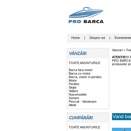
Home
|
Despre noi
|
Eveniment
Vanzari >
Toa
ATENTIE!!!
P
PRO BARCA nu 
TOATE ANUNTURILE
produselor pr
Barca fara motor
Barca cu motor
Barca, motor si peridoc
Motor
Peridoc
Skijet
Veliere
Navomodele
Sonare
Pescuit - Vanatoare
Altele
Vand ba
TOATE ANUNTURILE