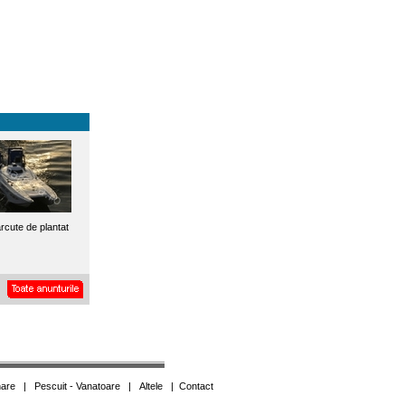
rcute de plantat
are
|
Pescuit - Vanatoare
|
Altele
|
Contact