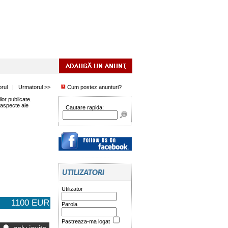
orul
|
Urmatorul >>
Cum postez anunturi?
or publicate.
 aspecte ale
Cautare rapida:
Utilizator
1100 EUR
Parola
Pastreaza-ma logat