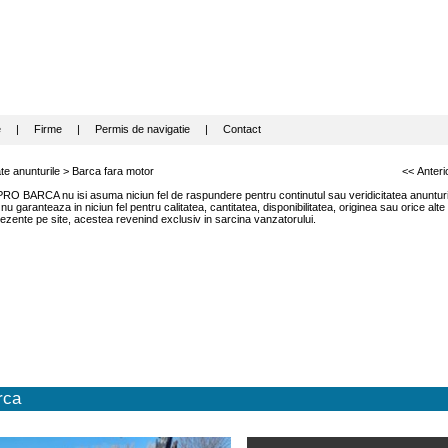
e
|
Firme
|
Permis de navigatie
|
Contact
te anunturile
>
Barca fara motor
<< Anteri
RO BARCA nu isi asuma niciun fel de raspundere pentru continutul sau veridicitatea anunturil
garanteaza in niciun fel pentru calitatea, cantitatea, disponibilitatea, originea sau orice alte
ezente pe site, acestea revenind exclusiv in sarcina vanzatorului.
rca