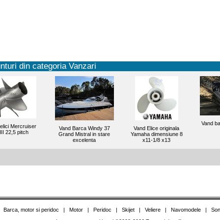
nturi din categoria Vanzari
Vand ba
elici Mercruiser
Vand Barca Windy 37
Vand Elice originala
II 22,5 pitch
Grand Mistral in stare
Yamaha dimensiune 8
excelenta
x11-1/8 x13
|
Barca, motor si peridoc
|
Motor
|
Peridoc
|
Skijet
|
Veliere
|
Navomodele
|
Son