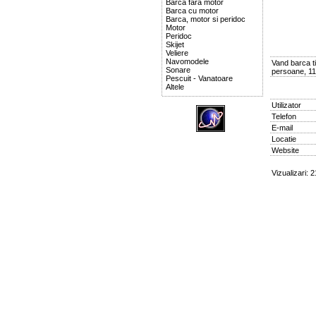
Barca fara motor
Barca cu motor
Barca, motor si peridoc
Motor
Peridoc
Skijet
Veliere
Navomodele
Vand barca ti
Sonare
persoane, 11
Pescuit - Vanatoare
Altele
Utilizator
Telefon
E-mail
Locatie
Website
Vizualizari: 2