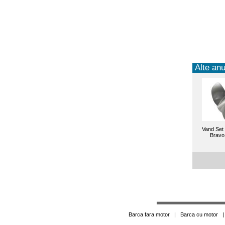
Alte anu
Vand Set 
BravoI
Barca fara motor
|
Barca cu motor