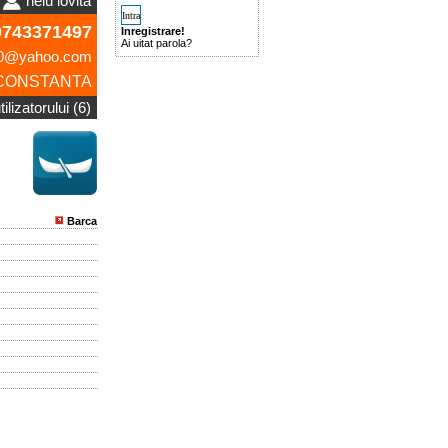
nelu iovita
743371497
Inregistrare!
Ai uitat parola?
00@yahoo.com
CONSTANTA
ilizatorului (6)
Barca