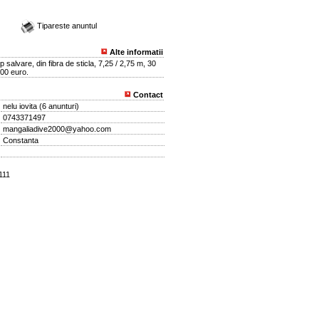
Tipareste anuntul
Alte informatii
p salvare, din fibra de sticla, 7,25 / 2,75 m, 30
00 euro.
Contact
nelu iovita
(
6 anunturi
)
0743371497
mangaliadive2000@yahoo.com
Constanta
111