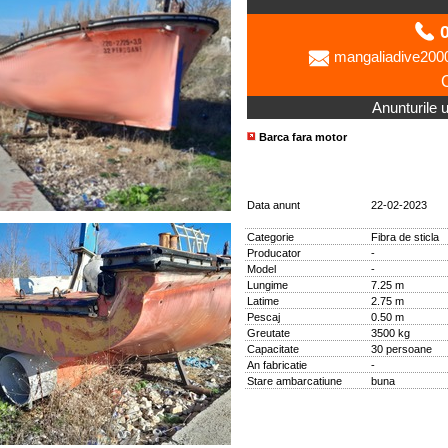
0
mangaliadive20
Anunturile ut
Barca fara motor
Data anunt
22-02-2023
Categorie
Fibra de sticla
Producator
-
Model
-
Lungime
7.25 m
Latime
2.75 m
Pescaj
0.50 m
Greutate
3500 kg
Capacitate
30 persoane
An fabricatie
-
Stare ambarcatiune
buna