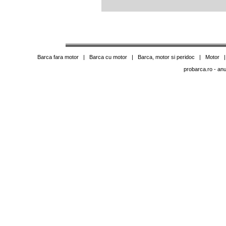
Barca fara motor
|
Barca cu motor
|
Barca, motor si peridoc
|
Motor
probarca.ro
- anu