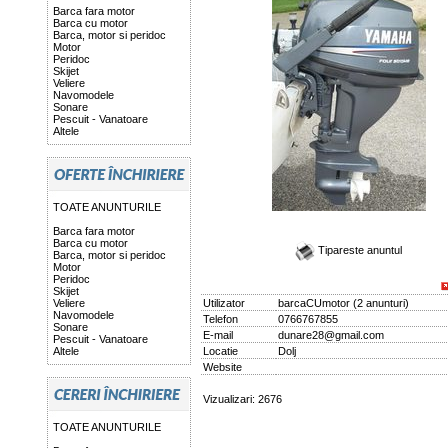
Barca fara motor
Barca cu motor
Barca, motor si peridoc
Motor
Peridoc
Skijet
Veliere
Navomodele
Sonare
Pescuit - Vanatoare
Altele
TOATE ANUNTURILE
Barca fara motor
Barca cu motor
Tipareste anuntul
Barca, motor si peridoc
Motor
Peridoc
Skijet
Veliere
Utilizator
barcaCUmotor
(
2 anunturi
)
Navomodele
Telefon
0766767855
Sonare
E-mail
dunare28@gmail.com
Pescuit - Vanatoare
Altele
Locatie
Dolj
Website
Vizualizari: 2676
TOATE ANUNTURILE