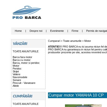
Home
|
Despre noi
|
Evenimente
|
Firme
|
Permis de navigat
Cumparari >
Toate anunturile
>
Motor
ATENTIE!!!
PRO BARCA nu isi asuma niciun fel de r
PRO BARCA nu garanteaza in niciun fel pentru calitat
TOATE ANUNTURILE
produselor prezente pe site, acestea revenind exclu
Barca fara motor
Barca cu motor
Barca, motor si peridoc
Motor
Peridoc
Skijet
Veliere
Navomodele
Sonare
Pescuit - Vanatoare
Altele
Cumpar motor YAMAHA 10 CP
TOATE ANUNTURILE