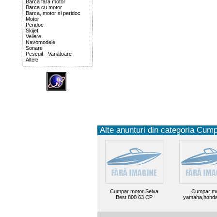
Barca fara motor
Barca cu motor
Barca, motor si peridoc
Motor
Peridoc
Skijet
Veliere
Navomodele
Sonare
Pescuit - Vanatoare
Altele
Alte anunturi din categoria Cump
Cumpar motor Selva
Cumpar mo
Best 800 63 CP
yamaha,honda