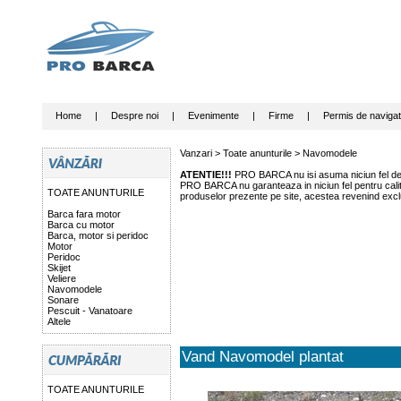
Home
|
Despre noi
|
Evenimente
|
Firme
|
Permis de navigat
Vanzari >
Toate anunturile
>
Navomodele
ATENTIE!!!
PRO BARCA nu isi asuma niciun fel de r
PRO BARCA nu garanteaza in niciun fel pentru calitat
TOATE ANUNTURILE
produselor prezente pe site, acestea revenind exclu
Barca fara motor
Barca cu motor
Barca, motor si peridoc
Motor
Peridoc
Skijet
Veliere
Navomodele
Sonare
Pescuit - Vanatoare
Altele
Vand Navomodel plantat
TOATE ANUNTURILE