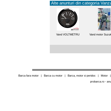
Alte anunturi din categoria Vanza
Vand VOLTMETRU
Vand motor Suzuk
Barca fara motor
|
Barca cu motor
|
Barca, motor si peridoc
|
Motor
probarca.ro
- anu