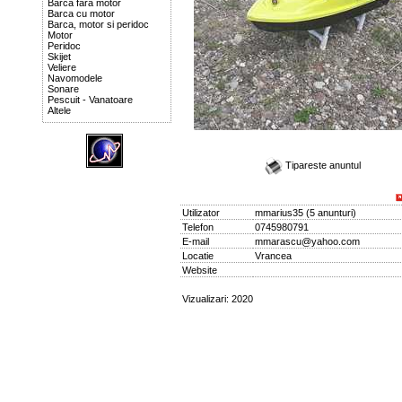
Barca fara motor
Barca cu motor
Barca, motor si peridoc
Motor
Peridoc
Skijet
Veliere
Navomodele
Sonare
Pescuit - Vanatoare
Altele
Tipareste anuntul
Utilizator
mmarius35
(
5 anunturi
)
Telefon
0745980791
E-mail
mmarascu@yahoo.com
Locatie
Vrancea
Website
Vizualizari: 2020