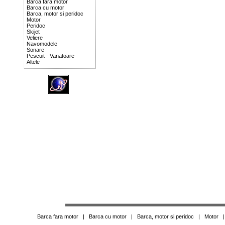
Barca fara motor
Barca cu motor
Barca, motor si peridoc
Motor
Peridoc
Skijet
Veliere
Navomodele
Sonare
Pescuit - Vanatoare
Altele
Barca fara motor
|
Barca cu motor
|
Barca, motor si peridoc
|
Motor