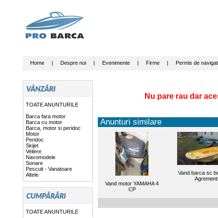
Home
|
Despre noi
|
Evenimente
|
Firme
|
Permis de navigat
Nu pare rau dar ace
TOATE ANUNTURILE
Barca fara motor
Anunturi similare
Barca cu motor
Barca, motor si peridoc
Motor
Peridoc
Skijet
Veliere
Navomodele
Sonare
Pescuit - Vanatoare
Vand barca sc bo
Altele
Agrement
Vand motor YAMAHA 4
CP
TOATE ANUNTURILE