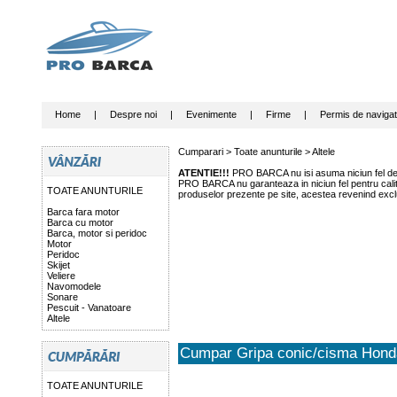
Home
|
Despre noi
|
Evenimente
|
Firme
|
Permis de navigat
Cumparari >
Toate anunturile
>
Altele
ATENTIE!!!
PRO BARCA nu isi asuma niciun fel de r
PRO BARCA nu garanteaza in niciun fel pentru calitat
TOATE ANUNTURILE
produselor prezente pe site, acestea revenind exclu
Barca fara motor
Barca cu motor
Barca, motor si peridoc
Motor
Peridoc
Skijet
Veliere
Navomodele
Sonare
Pescuit - Vanatoare
Altele
Cumpar Gripa conic/cisma Hond
TOATE ANUNTURILE