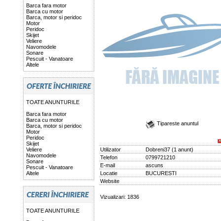
Barca fara motor
Barca cu motor
Barca, motor si peridoc
Motor
Peridoc
Skijet
Veliere
Navomodele
Sonare
Pescuit - Vanatoare
Altele
TOATE ANUNTURILE
Barca fara motor
Barca cu motor
Tipareste anuntul
Barca, motor si peridoc
Motor
Peridoc
Skijet
Veliere
Utilizator
Dobreni37
(
1 anunt
)
Navomodele
Telefon
0799721210
Sonare
E-mail
ascuns
Pescuit - Vanatoare
Altele
Locatie
BUCURESTI
Website
Vizualizari: 1836
TOATE ANUNTURILE