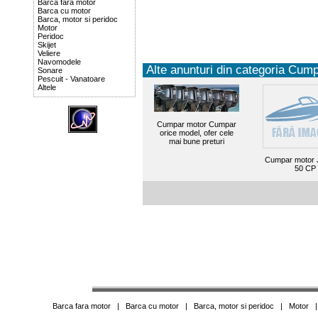
Barca fara motor
Barca cu motor
Barca, motor si peridoc
Motor
Peridoc
Skijet
Veliere
Navomodele
Alte anunturi din categoria Cump
Sonare
Pescuit - Vanatoare
Altele
Cumpar motor Cumpar
orice model, ofer cele
mai bune preturi
Cumpar motor 
50 CP
Barca fara motor
|
Barca cu motor
|
Barca, motor si peridoc
|
Motor