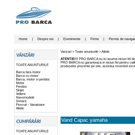
Home
|
Despre noi
|
Evenimente
|
Firme
|
Permis de navigat
Vanzari >
Toate anunturile
>
Altele
ATENTIE!!!
PRO BARCA nu isi asuma niciun fel de r
PRO BARCA nu garanteaza in niciun fel pentru calitat
TOATE ANUNTURILE
produselor prezente pe site, acestea revenind exclu
Barca fara motor
Barca cu motor
Barca, motor si peridoc
Motor
Peridoc
Skijet
Veliere
Navomodele
Sonare
Pescuit - Vanatoare
Altele
Vand Capac yamaha
TOATE ANUNTURILE