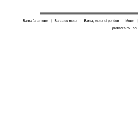
Barca fara motor
|
Barca cu motor
|
Barca, motor si peridoc
|
Motor
probarca.ro
- anu