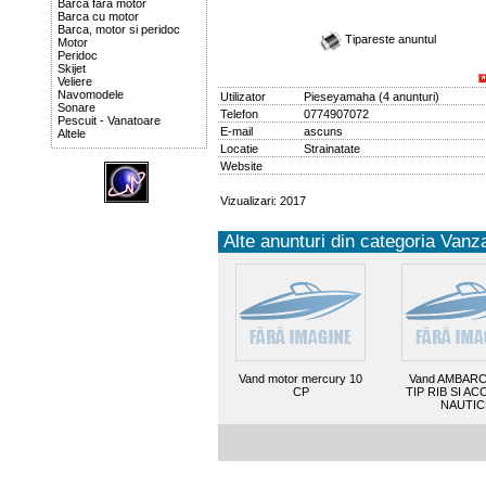
Barca fara motor
Barca cu motor
Barca, motor si peridoc
Tipareste anuntul
Motor
Peridoc
Skijet
Veliere
Navomodele
Utilizator
Pieseyamaha
(
4 anunturi
)
Sonare
Telefon
0774907072
Pescuit - Vanatoare
E-mail
ascuns
Altele
Locatie
Strainatate
Website
Vizualizari: 2017
Alte anunturi din categoria Vanza
Vand motor mercury 10
Vand AMBARC
CP
TIP RIB SI AC
NAUTIC