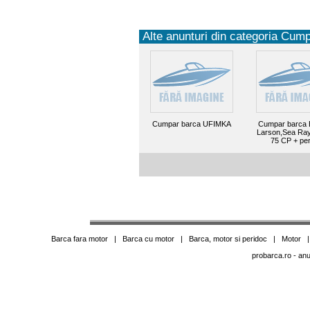
Alte anunturi din categoria Cump
Cumpar barca UFIMKA
Cumpar barca B
Larson,Sea Ray
75 CP + pe
Barca fara motor
|
Barca cu motor
|
Barca, motor si peridoc
|
Motor
probarca.ro
- anu