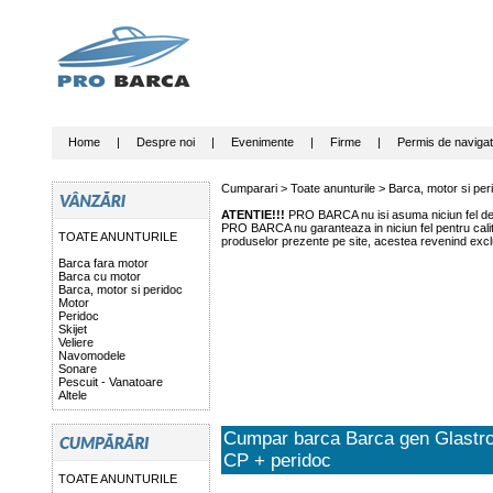
Home
|
Despre noi
|
Evenimente
|
Firme
|
Permis de navigat
Cumparari >
Toate anunturile
>
Barca, motor si per
ATENTIE!!!
PRO BARCA nu isi asuma niciun fel de r
PRO BARCA nu garanteaza in niciun fel pentru calitat
TOATE ANUNTURILE
produselor prezente pe site, acestea revenind exclu
Barca fara motor
Barca cu motor
Barca, motor si peridoc
Motor
Peridoc
Skijet
Veliere
Navomodele
Sonare
Pescuit - Vanatoare
Altele
Cumpar barca Barca gen Glastro
CP + peridoc
TOATE ANUNTURILE