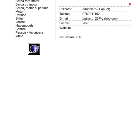
Barca fara motor
Barca cu motor
Barca, motor si peridoc
Utilizator
adrian07b
(
1 anunt
)
Motor
Telefon
0762241162
Peridoc
Skijet
E-mail
butnaru_25@yahoo.com
Veliere
Locatie
Iasi
Navomodele
Website
Sonare
Pescuit - Vanatoare
Altele
Vizualizari: 2116