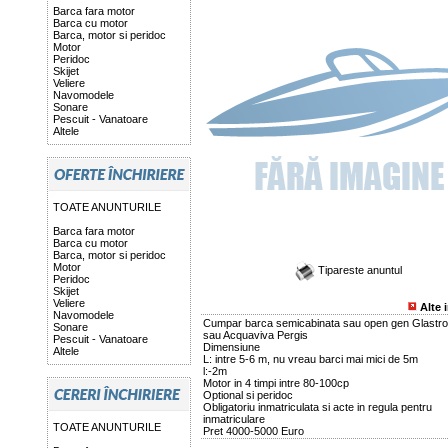
Barca fara motor
Barca cu motor
Barca, motor si peridoc
Motor
Peridoc
Skijet
Veliere
Navomodele
Sonare
Pescuit - Vanatoare
Altele
TOATE ANUNTURILE
Barca fara motor
Barca cu motor
Barca, motor si peridoc
Motor
Tipareste anuntul
Peridoc
Skijet
Veliere
Alte 
Navomodele
Cumpar barca semicabinata sau open gen Glastro
Sonare
sau Acquaviva Pergis
Pescuit - Vanatoare
Dimensiune
Altele
L: intre 5-6 m, nu vreau barci mai mici de 5m
l:-2m
Motor in 4 timpi intre 80-100cp
Optional si peridoc
Obligatoriu inmatriculata si acte in regula pentru
inmatriculare
TOATE ANUNTURILE
Pret 4000-5000 Euro