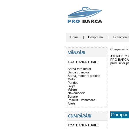
Home
|
Despre noi
|
Eveniment
Cumparari >
ATENTIE!!!
P
PRO BARCA nu 
TOATE ANUNTURILE
produselor pr
Barca fara motor
Barca cu motor
Barca, motor si peridoc
Motor
Peridoc
Skijet
Veliere
Navomodele
Sonare
Pescuit - Vanatoare
Altele
Cumpar 
TOATE ANUNTURILE