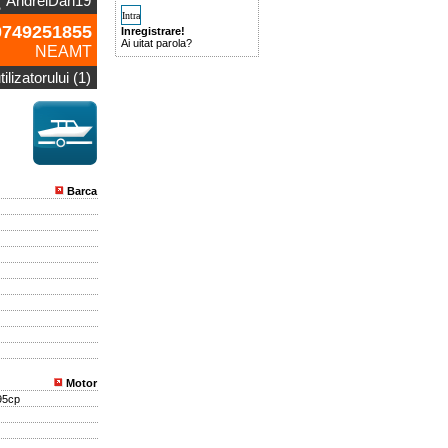
AndreiDan19
749251855
Inregistrare!
Ai uitat parola?
NEAMT
ilizatorului (1)
Barca
Motor
95cp