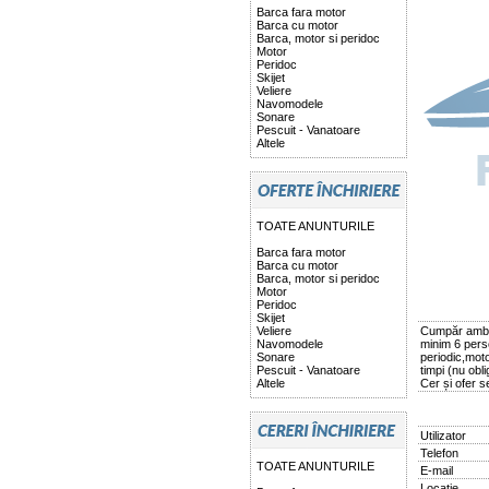
Barca fara motor
Barca cu motor
Barca, motor si peridoc
Motor
Peridoc
Skijet
Veliere
Navomodele
Sonare
Pescuit - Vanatoare
Altele
TOATE ANUNTURILE
Barca fara motor
Barca cu motor
Barca, motor si peridoc
Motor
Peridoc
Skijet
Veliere
Cumpăr ambar
Navomodele
minim 6 pers
Sonare
periodic,mot
Pescuit - Vanatoare
timpi (nu obli
Altele
Cer și ofer se
Utilizator
Telefon
TOATE ANUNTURILE
E-mail
Locatie