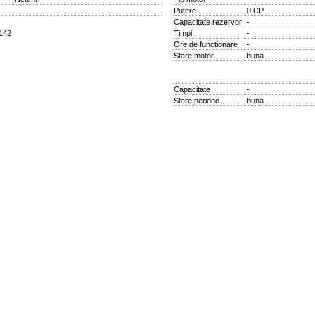
Putere
0 CP
Capacitate rezervor
-
2142
Timpi
-
Ore de functionare
-
Stare motor
buna
Capacitate
-
Stare peridoc
buna