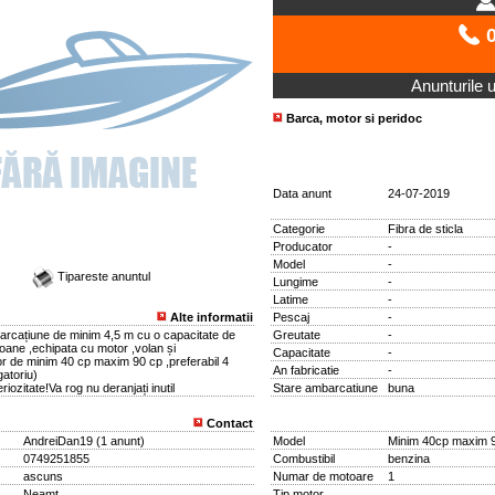
0
Anunturile ut
Barca, motor si peridoc
Data anunt
24-07-2019
Categorie
Fibra de sticla
Producator
-
Model
-
Tipareste anuntul
Lungime
-
Latime
-
Alte informatii
Pescaj
-
cațiune de minim 4,5 m cu o capacitate de
Greutate
-
oane ,echipata cu motor ,volan și
Capacitate
-
or de minim 40 cp maxim 90 cp ,preferabil 4
An fabricatie
-
gatoriu)
riozitate!Va rog nu deranjați inutil
Stare ambarcatiune
buna
Contact
AndreiDan19
(
1 anunt
)
Model
Minim 40cp maxim 
0749251855
Combustibil
benzina
ascuns
Numar de motoare
1
Neamt
Tip motor