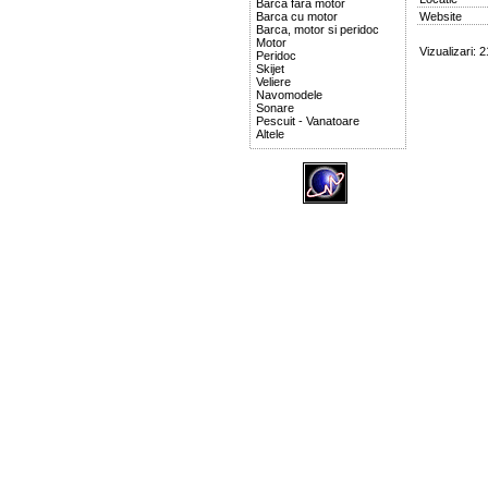
Barca fara motor
Barca cu motor
Website
Barca, motor si peridoc
Motor
Vizualizari: 
Peridoc
Skijet
Veliere
Navomodele
Sonare
Pescuit - Vanatoare
Altele