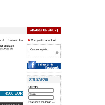
orul
|
Urmatorul >>
Cum postez anunturi?
or publicate.
 aspecte ale
Cautare rapida:
Utilizator
4500 EUR
Parola
Pastreaza-ma logat