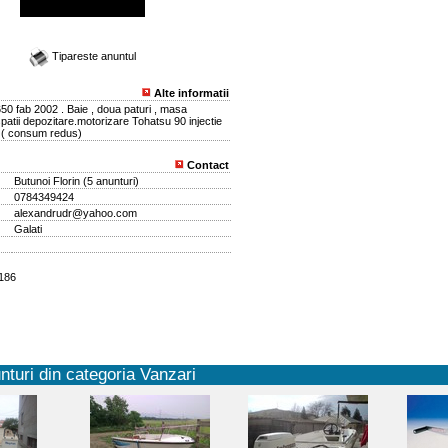
Tipareste anuntul
Alte informatii
50 fab 2002 . Baie , doua paturi , masa
atii depozitare.motorizare Tohatsu 90 injectie
4 ( consum redus)
Contact
Butunoi Florin
(
5 anunturi
)
0784349424
alexandrudr@yahoo.com
Galati
3186
nturi din categoria Vanzari