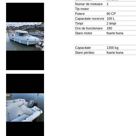
Numar de motoare
1
Tip motor
Putere
90 CP
Capacitate rezervor
100 L
Timpi
2 timpi
Ore de functionare
180
Stare motor
foarte buna
Capacitate
1300 kg
Stare peridoc
foarte buna