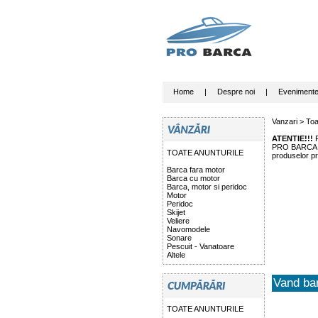
Home
|
Despre noi
|
Eveniment
Vanzari >
Toa
ATENTIE!!!
P
PRO BARCA nu 
TOATE ANUNTURILE
produselor pr
Barca fara motor
Barca cu motor
Barca, motor si peridoc
Motor
Peridoc
Skijet
Veliere
Navomodele
Sonare
Pescuit - Vanatoare
Altele
Vand bar
TOATE ANUNTURILE