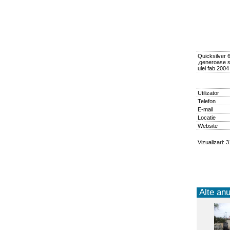
Quicksilver 6
,generoase sp
ulei fab 200
Utilizator
Telefon
E-mail
Locatie
Website
Vizualizari: 
Alte anu