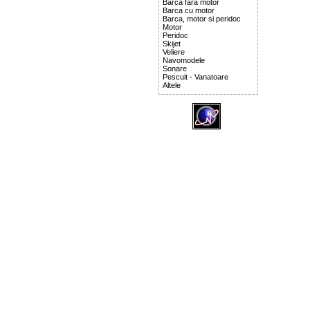
Barca fara motor
Barca cu motor
Barca, motor si peridoc
Motor
Peridoc
Skijet
Veliere
Navomodele
Sonare
Pescuit - Vanatoare
Altele