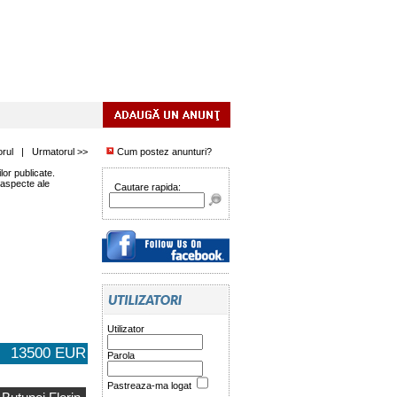
orul
|
Urmatorul >>
Cum postez anunturi?
or publicate.
 aspecte ale
Cautare rapida:
Utilizator
13500 EUR
Parola
Pastreaza-ma logat