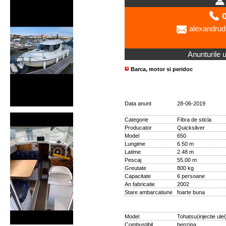
0
alexandru
Anunturile ut
Barca, motor si peridoc
Data anunt
28-06-2019
Categorie
Fibra de sticla
Producator
Quicksilver
Model
650
Lungime
6.50 m
Latime
2.48 m
Pescaj
55.00 m
Greutate
800 kg
Capacitate
6 persoane
An fabricatie
2002
Stare ambarcatiune
foarte buna
Model
Tohatsu(injectie ulei
Combustibil
benzina