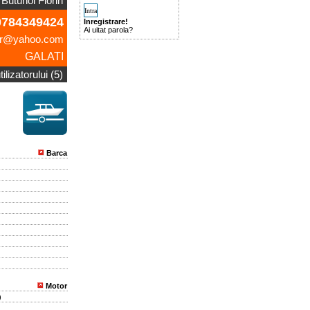
Butunoi Florin
784349424
Inregistrare!
Ai uitat parola?
dr@yahoo.com
GALATI
ilizatorului (5)
Barca
Motor
)