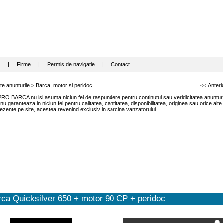
e
|
Firme
|
Permis de navigatie
|
Contact
te anunturile
>
Barca, motor si peridoc
<< Anteri
RO BARCA nu isi asuma niciun fel de raspundere pentru continutul sau veridicitatea anunturil
garanteaza in niciun fel pentru calitatea, cantitatea, disponibilitatea, originea sau orice alte
ezente pe site, acestea revenind exclusiv in sarcina vanzatorului.
ca Quicksilver 650 + motor 90 CP + peridoc