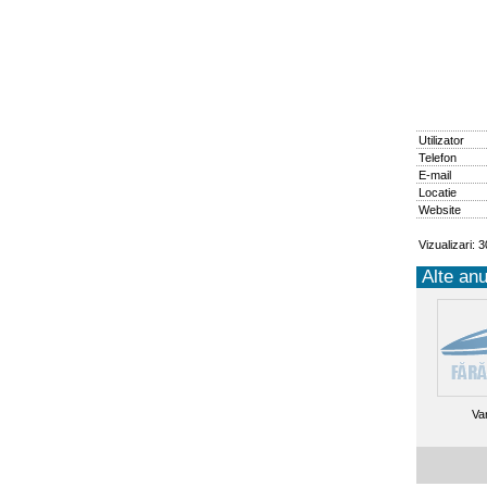
Utilizator
Telefon
E-mail
Locatie
Website
Vizualizari: 
Alte anu
Va