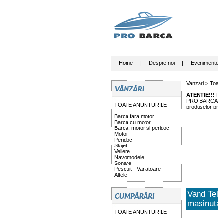
Home
|
Despre noi
|
Eveniment
Vanzari >
Toa
ATENTIE!!!
P
PRO BARCA nu 
TOATE ANUNTURILE
produselor pr
Barca fara motor
Barca cu motor
Barca, motor si peridoc
Motor
Peridoc
Skijet
Veliere
Navomodele
Sonare
Pescuit - Vanatoare
Altele
Vand Te
masinuta
TOATE ANUNTURILE