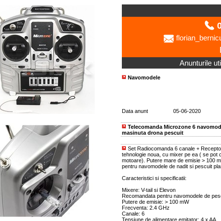
0
florian_bern
Anunturile uti
Navomodele
Data anunt
05-06-2020
Telecomanda Microzone 6 navomodel
masinuta drona pescuit
Set Radiocomanda 6 canale + Receptor
tehnologie noua, cu mixer pe ea ( se pot
motoare). Putere mare de emisie > 100 
pentru navomodele de nadit si pescuit pla
Caracteristici si specificatii:
Mixere: V-tail si Elevon
Recomandata pentru navomodele de pesc
Putere de emisie: > 100 mW
Frecventa: 2.4 GHz
Canale: 6
Tensiune de alimentare emitator: 4 x AA