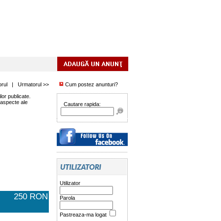
orul
|
Urmatorul >>
Cum postez anunturi?
or publicate.
 aspecte ale
Cautare rapida:
Utilizator
250 RON
Parola
Pastreaza-ma logat