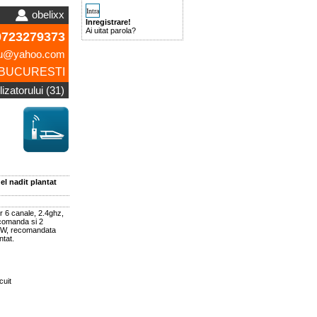
obelixx
Inregistrare!
Ai uitat parola?
723279373
icu@yahoo.com
BUCURESTI
lizatorului (31)
 nadit plantat
 6 canale, 2.4ghz,
 comanda si 2
mW, recomandata
ntat.
uit