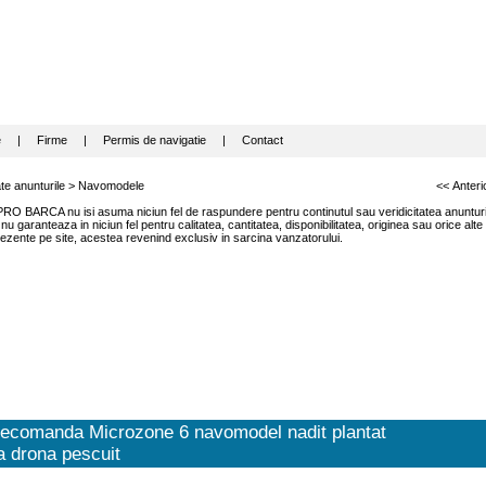
e
|
Firme
|
Permis de navigatie
|
Contact
te anunturile
>
Navomodele
<< Anteri
RO BARCA nu isi asuma niciun fel de raspundere pentru continutul sau veridicitatea anunturil
garanteaza in niciun fel pentru calitatea, cantitatea, disponibilitatea, originea sau orice alte
ezente pe site, acestea revenind exclusiv in sarcina vanzatorului.
lecomanda Microzone 6 navomodel nadit plantat
 drona pescuit