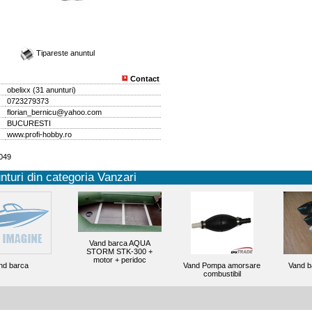
Tipareste anuntul
Contact
obelixx
(
31 anunturi
)
0723279373
florian_bernicu@yahoo.com
BUCURESTI
www.profi-hobby.ro
3049
nturi din categoria Vanzari
Vand barca AQUA
STORM STK-300 +
motor + peridoc
nd barca
Vand Pompa amorsare
Vand b
combustibil