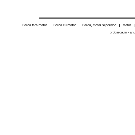
Barca fara motor
|
Barca cu motor
|
Barca, motor si peridoc
|
Motor
probarca.ro
- anu