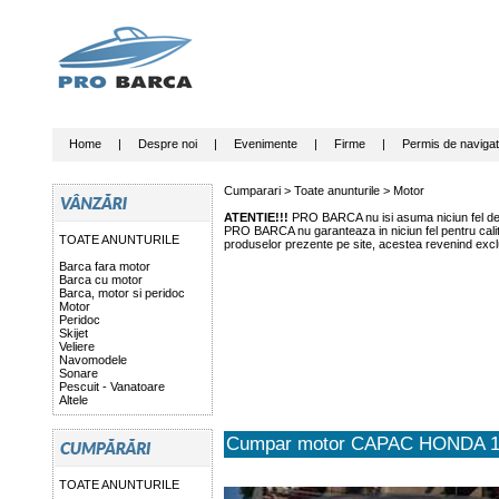
Home
|
Despre noi
|
Evenimente
|
Firme
|
Permis de navigat
Cumparari >
Toate anunturile
>
Motor
ATENTIE!!!
PRO BARCA nu isi asuma niciun fel de r
PRO BARCA nu garanteaza in niciun fel pentru calitat
TOATE ANUNTURILE
produselor prezente pe site, acestea revenind exclu
Barca fara motor
Barca cu motor
Barca, motor si peridoc
Motor
Peridoc
Skijet
Veliere
Navomodele
Sonare
Pescuit - Vanatoare
Altele
Cumpar motor CAPAC HONDA 1
TOATE ANUNTURILE