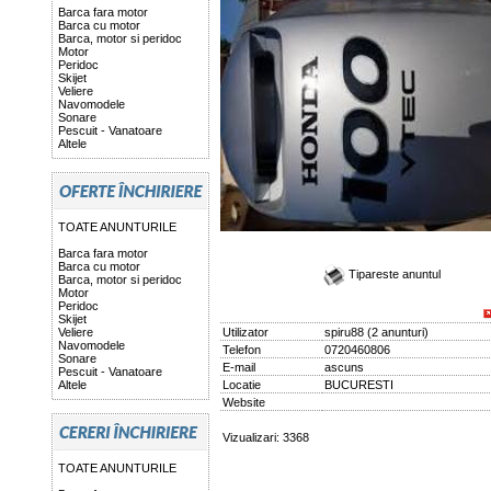
Barca fara motor
Barca cu motor
Barca, motor si peridoc
Motor
Peridoc
Skijet
Veliere
Navomodele
Sonare
Pescuit - Vanatoare
Altele
TOATE ANUNTURILE
Barca fara motor
Barca cu motor
Tipareste anuntul
Barca, motor si peridoc
Motor
Peridoc
Skijet
Veliere
Utilizator
spiru88
(
2 anunturi
)
Navomodele
Telefon
0720460806
Sonare
E-mail
ascuns
Pescuit - Vanatoare
Altele
Locatie
BUCURESTI
Website
Vizualizari: 3368
TOATE ANUNTURILE