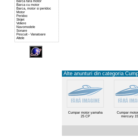
Barca fara motor
Barca cu motor
Barca, motor si peridoc
Motor
Peridoc
Skijet
Veliere
Navomodele
Sonare
Pescuit - Vanatoare
Altele
Alte anunturi din categoria Cump
Cumpar motor yamaha
Cumpar motor
25 CP
mercury 1