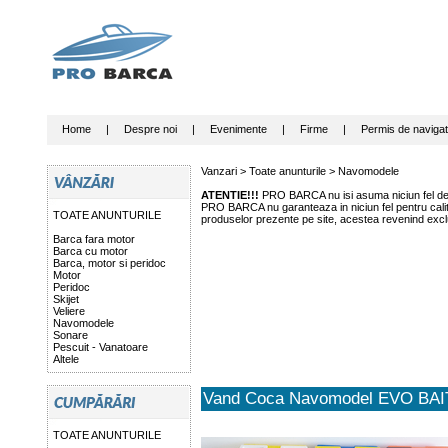
Home
|
Despre noi
|
Evenimente
|
Firme
|
Permis de navigat
Vanzari >
Toate anunturile
>
Navomodele
ATENTIE!!!
PRO BARCA nu isi asuma niciun fel de r
PRO BARCA nu garanteaza in niciun fel pentru calitat
TOATE ANUNTURILE
produselor prezente pe site, acestea revenind exclu
Barca fara motor
Barca cu motor
Barca, motor si peridoc
Motor
Peridoc
Skijet
Veliere
Navomodele
Sonare
Pescuit - Vanatoare
Altele
Vand Coca Navomodel EVO BA
TOATE ANUNTURILE