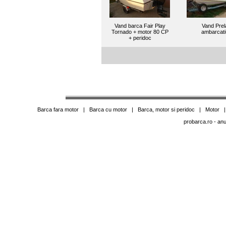
Vand barca Fair Play
Vand Prel
Tornado + motor 80 CP
ambarcati
+ peridoc
Barca fara motor
|
Barca cu motor
|
Barca, motor si peridoc
|
Motor
probarca.ro
- anu