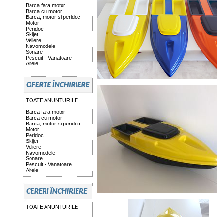
Barca fara motor
Barca cu motor
Barca, motor si peridoc
Motor
Peridoc
Skijet
Veliere
Navomodele
Sonare
Pescuit - Vanatoare
Altele
TOATE ANUNTURILE
Barca fara motor
Barca cu motor
Barca, motor si peridoc
Motor
Peridoc
Skijet
Veliere
Navomodele
Sonare
Pescuit - Vanatoare
Altele
TOATE ANUNTURILE