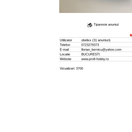
Tipareste anuntul
Utilizator
obelixx
(
31 anunturi
)
Telefon
0723279373
E-mail
florian_bernicu@yahoo.com
Locatie
BUCURESTI
Website
www.profi-hobby.ro
Vizualizari: 3700