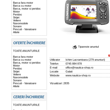
Barca fara motor
Barca cu motor
Barca, motor si peridoc
Motor
Peridoc
Skijet
Veliere
Navomodele
Sonare
Pescuit - Vanatoare
Altele
Tipareste anuntul
TOATE ANUNTURILE
Barca fara motor
Barca cu motor
Utilizator
Ichim Lacramioara
(
279 anunturi
)
Barca, motor si peridoc
Telefon
0745 884 878
Motor
E-mail
office@nautica-shop.ro
Peridoc
Skijet
Locatie
Galati
Veliere
Website
www.nautica-shop.ro
Navomodele
Sonare
Pescuit - Vanatoare
Vizualizari: 2835
Altele
TOATE ANUNTURILE