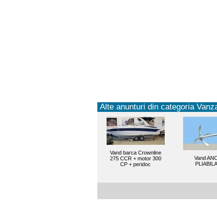
Alte anunturi din categoria Vanza
Vand barca Crownline
Vand AN
275 CCR + motor 300
PLIABIL
CP + peridoc