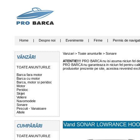
Home
|
Despre noi
|
Evenimente
|
Firme
|
Permis de navigat
Vanzari >
Toate anunturile
>
Sonare
ATENTIE!!!
PRO BARCA nu isi asuma niciun fel de r
PRO BARCA nu garanteaza in niciun fel pentru calitat
TOATE ANUNTURILE
produselor prezente pe site, acestea revenind exclu
Barca fara motor
Barca cu motor
Barca, motor si peridoc
Motor
Peridoc
Skijet
Veliere
Navomodele
Sonare
Pescuit - Vanatoare
Altele
Vand SONAR LOWRANCE HOO
TOATE ANUNTURILE