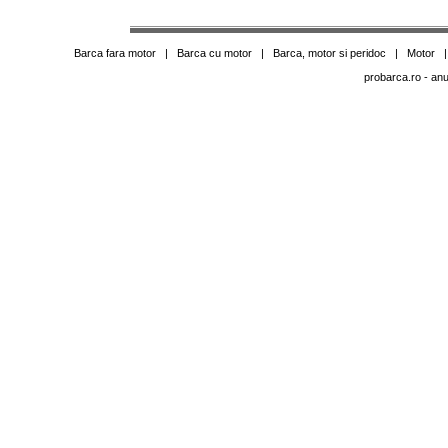
Barca fara motor
|
Barca cu motor
|
Barca, motor si peridoc
|
Motor
probarca.ro
- anu