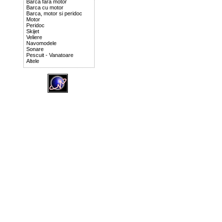
Barca fara motor
Barca cu motor
Barca, motor si peridoc
Motor
Peridoc
Skijet
Veliere
Navomodele
Sonare
Pescuit - Vanatoare
Altele