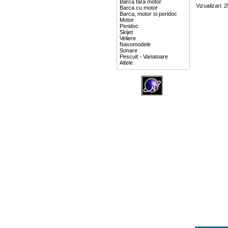
Barca fara motor
Vizualizari: 
Barca cu motor
Barca, motor si peridoc
Motor
Peridoc
Skijet
Veliere
Navomodele
Sonare
Pescuit - Vanatoare
Altele