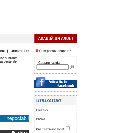
orul
|
Urmatorul >>
Cum postez anunturi?
or publicate.
 aspecte ale
Cautare rapida:
Utilizator
negociabil
Parola
Pastreaza-ma logat