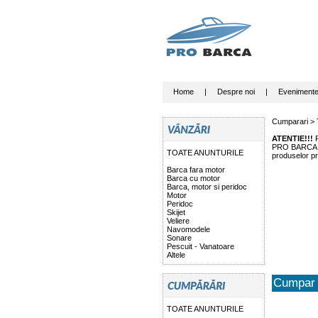
Home
|
Despre noi
|
Eveniment
Cumparari >
ATENTIE!!!
P
PRO BARCA nu 
TOATE ANUNTURILE
produselor pr
Barca fara motor
Barca cu motor
Barca, motor si peridoc
Motor
Peridoc
Skijet
Veliere
Navomodele
Sonare
Pescuit - Vanatoare
Altele
Cumpar 
TOATE ANUNTURILE