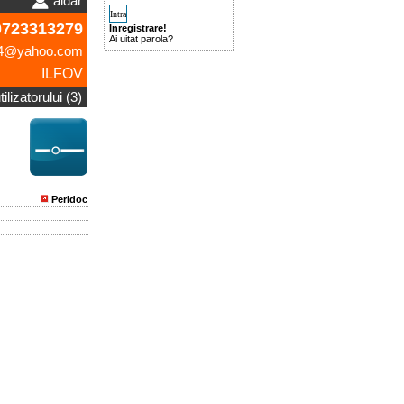
aidar
723313279
Inregistrare!
Ai uitat parola?
04@yahoo.com
ILFOV
ilizatorului (3)
Peridoc