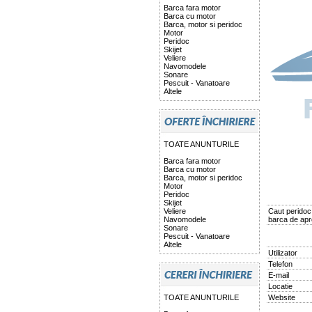
Barca fara motor
Barca cu motor
Barca, motor si peridoc
Motor
Peridoc
Skijet
Veliere
Navomodele
Sonare
Pescuit - Vanatoare
Altele
TOATE ANUNTURILE
Barca fara motor
Barca cu motor
Barca, motor si peridoc
Motor
Peridoc
Skijet
Veliere
Caut peridoc 
Navomodele
barca de apr
Sonare
Pescuit - Vanatoare
Altele
Utilizator
Telefon
E-mail
Locatie
TOATE ANUNTURILE
Website