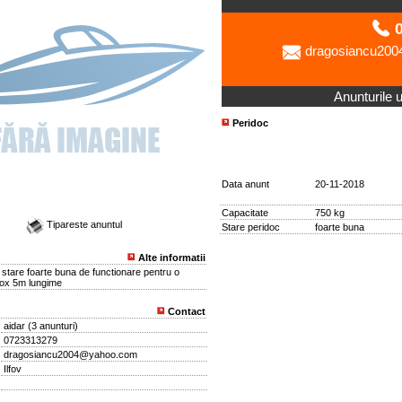
0
dragosiancu20
Anunturile ut
Peridoc
Data anunt
20-11-2018
Capacitate
750 kg
Tipareste anuntul
Stare peridoc
foarte buna
Alte informatii
stare foarte buna de functionare pentru o
ox 5m lungime
Contact
aidar
(
3 anunturi
)
0723313279
dragosiancu2004@yahoo.com
Ilfov