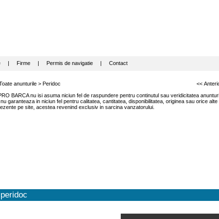
e
|
Firme
|
Permis de navigatie
|
Contact
Toate anunturile
>
Peridoc
<< Anteri
RO BARCA nu isi asuma niciun fel de raspundere pentru continutul sau veridicitatea anunturil
garanteaza in niciun fel pentru calitatea, cantitatea, disponibilitatea, originea sau orice alte
ezente pe site, acestea revenind exclusiv in sarcina vanzatorului.
peridoc