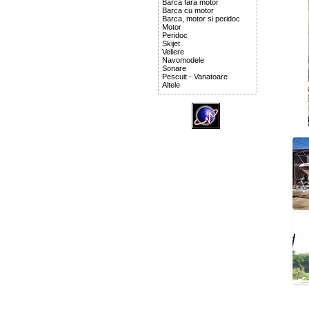
Barca fara motor
Barca cu motor
Barca, motor si peridoc
Motor
Peridoc
Skijet
Veliere
Navomodele
Sonare
Pescuit - Vanatoare
Altele