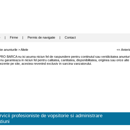
e
|
Firme
|
Permis de navigatie
|
Contact
te anunturile
>
Altele
<< Anteri
RO BARCA nu isi asuma niciun fel de raspundere pentru continutul sau veridicitatea anunturil
garanteaza in niciun fel pentru calitatea, cantitatea, disponibilitatea, originea sau orice alte
ezente pe site, acestea revenind exclusiv in sarcina vanzatorului.
vicii profesioniste de vopsitorie si administrare
tiuni