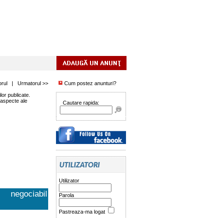
orul
|
Urmatorul >>
Cum postez anunturi?
or publicate.
 aspecte ale
Cautare rapida:
Utilizator
negociabil
Parola
Pastreaza-ma logat