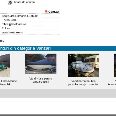
Tipareste anuntul
Contact
Boat Care Romania
(
1 anunt
)
0723504400
office@boatcare.ro
Tulcea
www.boatcare.ro
2389
nturi din categoria Vanzari
Vand Huse pentru
 Fibro Marine
Vand barca nautica
ambarcatiuni
Mikro 445
picentia family 5 + motor
Acosta