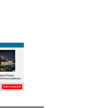
Vand Ponton
re/casa plutitoare