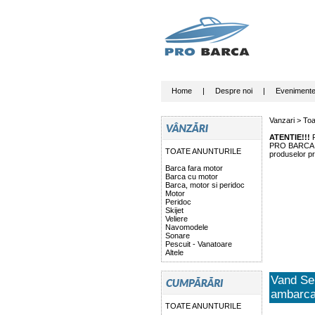
Home
|
Despre noi
|
Eveniment
Vanzari >
Toa
ATENTIE!!!
P
PRO BARCA nu 
TOATE ANUNTURILE
produselor pr
Barca fara motor
Barca cu motor
Barca, motor si peridoc
Motor
Peridoc
Skijet
Veliere
Navomodele
Sonare
Pescuit - Vanatoare
Altele
Vand Ser
ambarca
TOATE ANUNTURILE