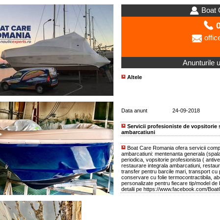
Boat 
0
offic
Anunturile ut
Altele
Data anunt
24-09-2018
Servicii profesioniste de vopsitorie 
ambarcatiuni
Boat Care Romania ofera servicii comple
ambarcatiuni: mentenanta generala (spala
periodica, vopsitorie profesionista ( antive
restaurare integrala ambarcatiuni, restaur
transfer pentru barcile mari, transport cu 
conservare cu folie termocontractibila, 
personalizate pentru fiecare tip/model de
detalii pe https://www.facebook.com/Bo