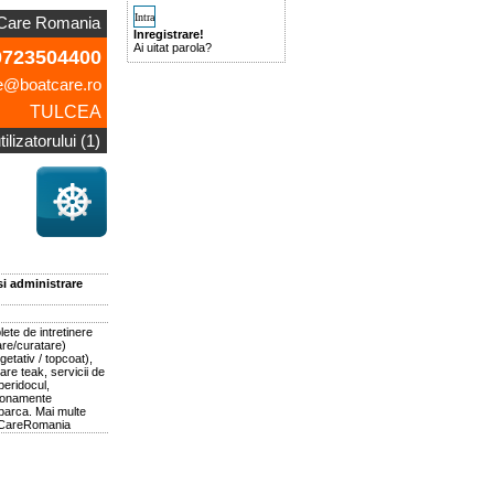
Care Romania
Inregistrare!
Ai uitat parola?
723504400
e@boatcare.ro
TULCEA
ilizatorului (1)
si administrare
te de intretinere
re/curatare)
getativ / topcoat),
are teak, servicii de
peridocul,
abonamente
 barca. Mai multe
atCareRomania