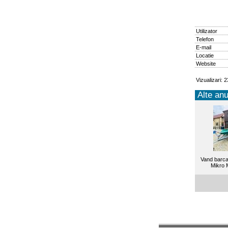
Utilizator
Telefon
E-mail
Locatie
Website
Vizualizari: 
Alte anu
Vand barca
Mikro 