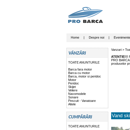
Home
|
Despre noi
|
Eveniment
Vanzari >
Toa
ATENTIE!!!
P
PRO BARCA nu 
TOATE ANUNTURILE
produselor pr
Barca fara motor
Barca cu motor
Barca, motor si peridoc
Motor
Peridoc
Skijet
Veliere
Navomodele
Sonare
Pescuit - Vanatoare
Altele
Vand sk
TOATE ANUNTURILE