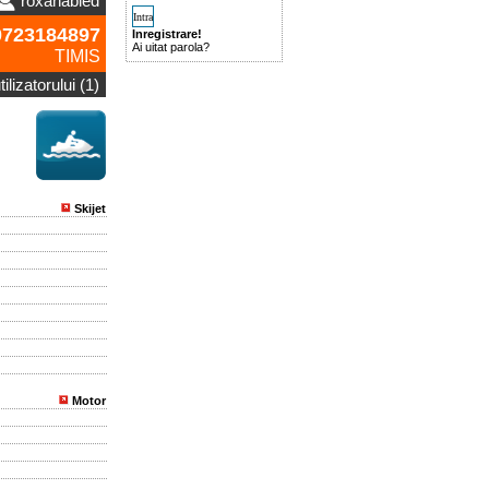
roxanabled
723184897
Inregistrare!
Ai uitat parola?
TIMIS
ilizatorului (1)
Skijet
Motor