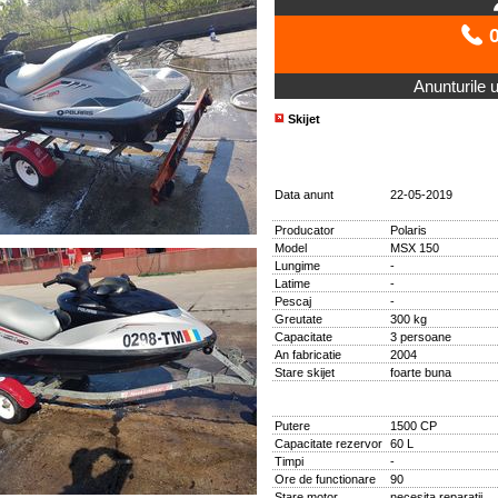
0
Anunturile ut
Skijet
Data anunt
22-05-2019
Producator
Polaris
Model
MSX 150
Lungime
-
Latime
-
Pescaj
-
Greutate
300 kg
Capacitate
3 persoane
An fabricatie
2004
Stare skijet
foarte buna
Putere
1500 CP
Capacitate rezervor
60 L
Timpi
-
Ore de functionare
90
Stare motor
necesita reparatii