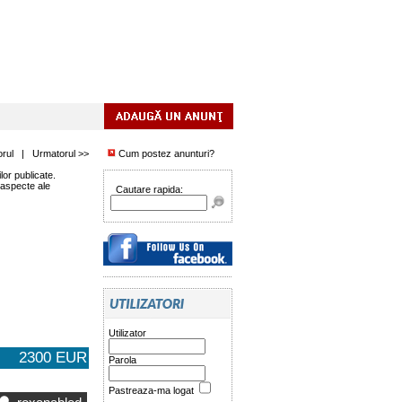
orul
|
Urmatorul >>
Cum postez anunturi?
or publicate.
 aspecte ale
Cautare rapida:
Utilizator
2300 EUR
Parola
Pastreaza-ma logat