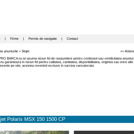
e
|
Firme
|
Permis de navigatie
|
Contact
te anunturile
>
Skijet
<< Anteri
RO BARCA nu isi asuma niciun fel de raspundere pentru continutul sau veridicitatea anunturil
garanteaza in niciun fel pentru calitatea, cantitatea, disponibilitatea, originea sau orice alte
ezente pe site, acestea revenind exclusiv in sarcina vanzatorului.
ijet Polaris MSX 150 1500 CP