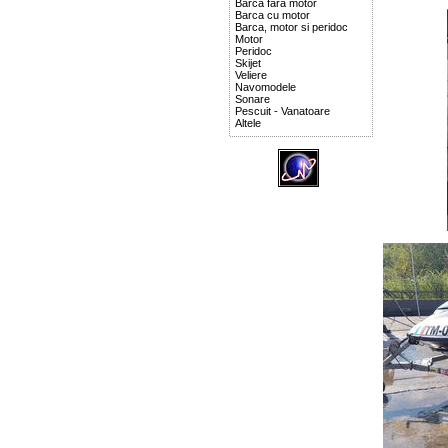
Barca fara motor
Barca cu motor
Barca, motor si peridoc
Motor
Peridoc
Skijet
Veliere
Navomodele
Sonare
Pescuit - Vanatoare
Altele