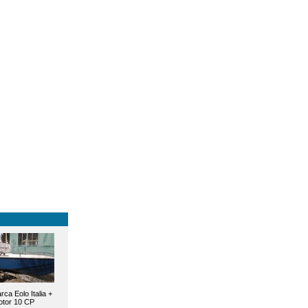
rca Eolo Italia +
tor 10 CP