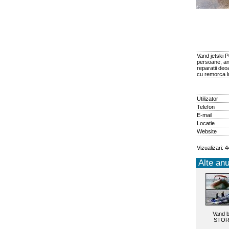
Vand jetski 
persoane, an
reparatii de
cu remorca lu
Utilizator
Telefon
E-mail
Locatie
Website
Vizualizari: 
Alte anu
Vand 
STOR