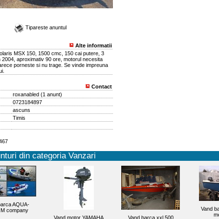
Tipareste anuntul
Alte informatii
Polaris MSX 150, 1500 cmc, 150 cai putere, 3
 2004, aproximativ 90 ore, motorul necesita
oarece porneste si nu trage. Se vinde impreuna
i.
Contact
roxanabled
(
1 anunt
)
0723184897
ascuns
Timis
4467
nturi din categoria Vanzari
barca AQUA-
Vand ba
M company
mo
Vand motor YAMAHA
Vand barca xxl 500