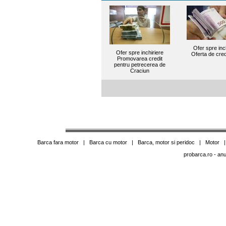
Ofer spre inc
Ofer spre inchiriere
Oferta de cred
Promovarea credit
pentru petrecerea de
Craciun
Barca fara motor
|
Barca cu motor
|
Barca, motor si peridoc
|
Motor
probarca.ro
- anu