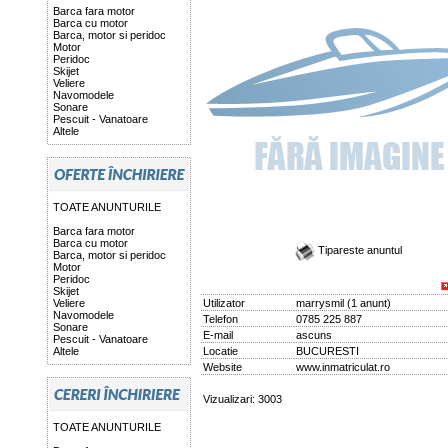
Barca fara motor
Barca cu motor
Barca, motor si peridoc
Motor
Peridoc
Skijet
Veliere
Navomodele
Sonare
Pescuit - Vanatoare
Altele
TOATE ANUNTURILE
Barca fara motor
Barca cu motor
Tipareste anuntul
Barca, motor si peridoc
Motor
Peridoc
Skijet
Veliere
Utilizator
marrysmil
(
1 anunt
)
Navomodele
Telefon
0785 225 887
Sonare
E-mail
ascuns
Pescuit - Vanatoare
Altele
Locatie
BUCURESTI
Website
www.inmatriculat.ro
Vizualizari: 3003
TOATE ANUNTURILE