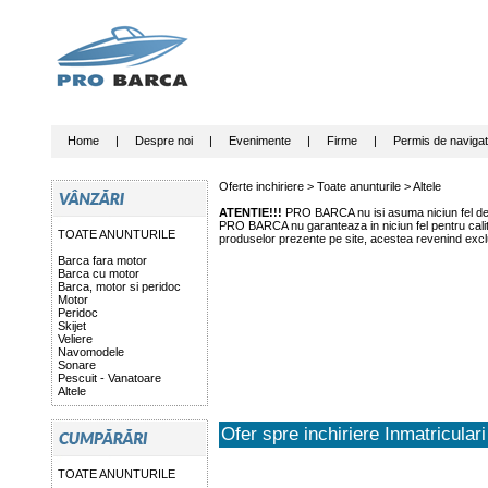
Home
|
Despre noi
|
Evenimente
|
Firme
|
Permis de navigat
Oferte inchiriere >
Toate anunturile
>
Altele
ATENTIE!!!
PRO BARCA nu isi asuma niciun fel de r
PRO BARCA nu garanteaza in niciun fel pentru calitat
TOATE ANUNTURILE
produselor prezente pe site, acestea revenind exclu
Barca fara motor
Barca cu motor
Barca, motor si peridoc
Motor
Peridoc
Skijet
Veliere
Navomodele
Sonare
Pescuit - Vanatoare
Altele
Ofer spre inchiriere Inmatriculari
TOATE ANUNTURILE