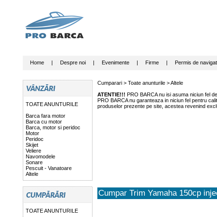
Home
|
Despre noi
|
Evenimente
|
Firme
|
Permis de navigat
Cumparari >
Toate anunturile
>
Altele
ATENTIE!!!
PRO BARCA nu isi asuma niciun fel de r
PRO BARCA nu garanteaza in niciun fel pentru calitat
TOATE ANUNTURILE
produselor prezente pe site, acestea revenind exclu
Barca fara motor
Barca cu motor
Barca, motor si peridoc
Motor
Peridoc
Skijet
Veliere
Navomodele
Sonare
Pescuit - Vanatoare
Altele
Cumpar Trim Yamaha 150cp injec
TOATE ANUNTURILE