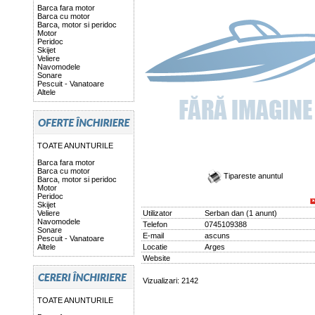
Barca fara motor
Barca cu motor
Barca, motor si peridoc
Motor
Peridoc
Skijet
Veliere
Navomodele
Sonare
Pescuit - Vanatoare
Altele
TOATE ANUNTURILE
Barca fara motor
Barca cu motor
Tipareste anuntul
Barca, motor si peridoc
Motor
Peridoc
Skijet
Veliere
Utilizator
Serban dan
(
1 anunt
)
Navomodele
Telefon
0745109388
Sonare
E-mail
ascuns
Pescuit - Vanatoare
Altele
Locatie
Arges
Website
Vizualizari: 2142
TOATE ANUNTURILE