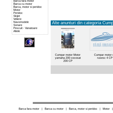
Barca fara motor
Barca cu motor
Barca, motor si peridoc
Motor
Peridoc
Skijet
Veliere
Navomodele
Alte anunturi din categoria Cump
Sonare
Pescuit - Vanatoare
Altele
Cumpar motor Motor
Cumpar motor 
yamaha 200 cocosat
rusesc 4 CP
200 CP
Barca fara motor
|
Barca cu motor
|
Barca, motor si peridoc
|
Motor