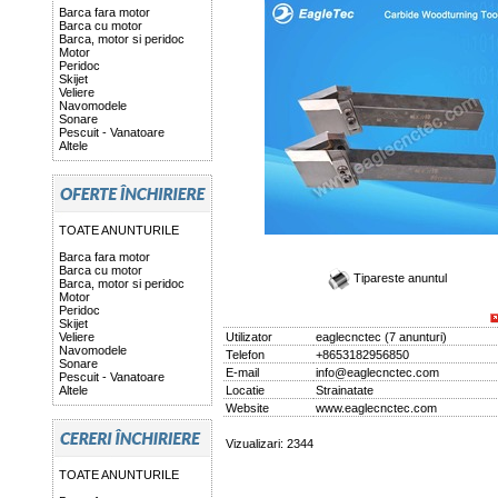
Barca fara motor
Barca cu motor
Barca, motor si peridoc
Motor
Peridoc
Skijet
Veliere
Navomodele
Sonare
Pescuit - Vanatoare
Altele
TOATE ANUNTURILE
Barca fara motor
Barca cu motor
Tipareste anuntul
Barca, motor si peridoc
Motor
Peridoc
Skijet
Veliere
Utilizator
eaglecnctec
(
7 anunturi
)
Navomodele
Telefon
+8653182956850
Sonare
E-mail
info@eaglecnctec.com
Pescuit - Vanatoare
Altele
Locatie
Strainatate
Website
www.eaglecnctec.com
Vizualizari: 2344
TOATE ANUNTURILE