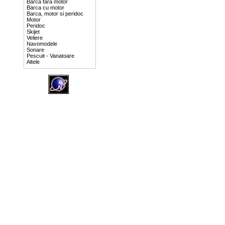
Barca fara motor
Barca cu motor
Barca, motor si peridoc
Motor
Peridoc
Skijet
Veliere
Navomodele
Sonare
Pescuit - Vanatoare
Altele