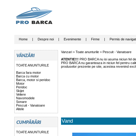
Home
|
Despre noi
|
Evenimente
|
Firme
|
Permis de navigat
Vanzari >
Toate anunturile
>
Pescuit - Vanatoare
ATENTIE!!!
PRO BARCA nu isi asuma niciun fel de r
PRO BARCA nu garanteaza in niciun fel pentru calitat
TOATE ANUNTURILE
produselor prezente pe site, acestea revenind exclu
Barca fara motor
Barca cu motor
Barca, motor si peridoc
Motor
Peridoc
Skijet
Veliere
Navomodele
Sonare
Pescuit - Vanatoare
Altele
Vand
TOATE ANUNTURILE