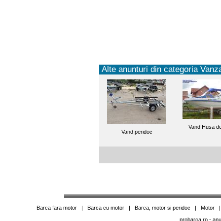
Alte anunturi din categoria Vanza
Vand Husa d
Vand peridoc
Barca fara motor
|
Barca cu motor
|
Barca, motor si peridoc
|
Motor
probarca.ro
- anu