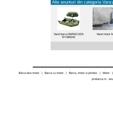
Alte anunturi din categoria Vanza
Vand barca BARACUDA
Vand motor 
RY-BM240
Barca fara motor
|
Barca cu motor
|
Barca, motor si peridoc
|
Motor
probarca.ro
- anu