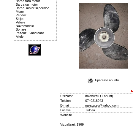
Barca fara motor
Barca cu motor
Barca, motor si peridoc
Motor
Peridoc
Skijet
Veliere
Navomodele
Sonare
Pescuit - Vanatoare
Altele
Tipareste anuntul
Utilizator
nalexutzu
(
1 anunt
)
Telefon
0740218943
E-mail
nalexutzu@yahoo.com
Locatie
Tulcea
Website
Vizualizari: 1969