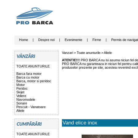
Home
|
Despre noi
|
Evenimente
|
Firme
|
Permis de navigat
Vanzari >
Toate anunturile
>
Altele
ATENTIE!!!
PRO BARCA nu isi asuma niciun fel de r
PRO BARCA nu garanteaza in niciun fel pentru calitat
TOATE ANUNTURILE
produselor prezente pe site, acestea revenind exclu
Barca fara motor
Barca cu motor
Barca, motor si peridoc
Motor
Peridoc
Skijet
Veliere
Navomodele
Sonare
Pescuit - Vanatoare
Altele
Vand elice inox
TOATE ANUNTURILE