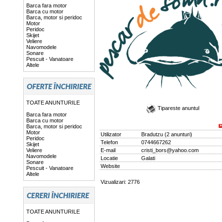
Barca fara motor
Barca cu motor
Barca, motor si peridoc
Motor
Peridoc
Skijet
Veliere
Navomodele
Sonare
Pescuit - Vanatoare
Altele
TOATE ANUNTURILE
Tipareste anuntul
Barca fara motor
Barca cu motor
Barca, motor si peridoc
Motor
Utilizator
Bradutzu
(
2 anunturi
)
Peridoc
Telefon
0744667262
Skijet
Veliere
E-mail
cristi_bors@yahoo.com
Navomodele
Locatie
Galati
Sonare
Website
Pescuit - Vanatoare
Altele
Vizualizari: 2776
TOATE ANUNTURILE