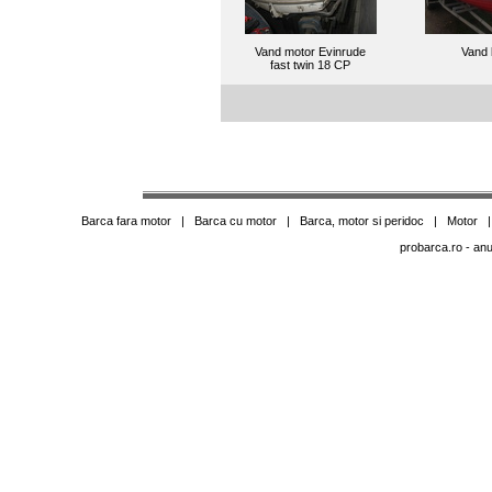
Vand motor Evinrude
Vand 
fast twin 18 CP
Barca fara motor
|
Barca cu motor
|
Barca, motor si peridoc
|
Motor
probarca.ro
- anu