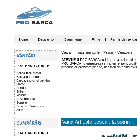
Home
|
Despre noi
|
Evenimente
|
Firme
|
Permis de navigat
Vanzari >
Toate anunturile
>
Pescuit - Vanatoare
ATENTIE!!!
PRO BARCA nu isi asuma niciun fel de r
PRO BARCA nu garanteaza in niciun fel pentru calitat
TOATE ANUNTURILE
produselor prezente pe site, acestea revenind exclu
Barca fara motor
Barca cu motor
Barca, motor si peridoc
Motor
Peridoc
Skijet
Veliere
Navomodele
Sonare
Pescuit - Vanatoare
Altele
Vand Articole pescuit la somn
TOATE ANUNTURILE